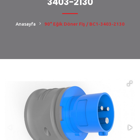
3403-2130
Anasayfa
90° Eğik Döner Fiş / BC1-3403-2130