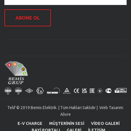
ABONE OL
Telif © 2019 Bemis Elektrik. | Tüm Hakları Saklıdır | Web Tasarım:
Alivre
E-V CHARGE
MÜŞTERININ SESI
VIDEO GALERI
BAYI PORTALI
GALERI
İLETIŞIM