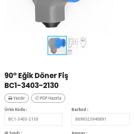
90° Eğik Döner Fiş
BC1-3403-2130
Yazdır
PDF Hazırla
Ürün Kodu :
Barkod :
BC1-3403-2130
8698523940891
IP Sınıfı :
Amper :