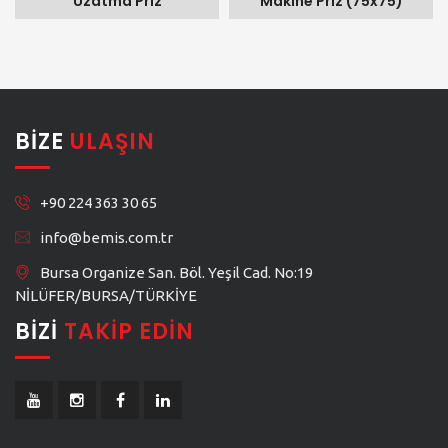
Uzatma Priz
Makine Priz (75x75)
BIZE
ULAŞIN
+90 224 363 30 65
info@bemis.com.tr
Bursa Organize San. Böl. Yeşil Cad. No:19
NİLÜFER/BURSA/TÜRKİYE
BIZI
TAKIP EDIN