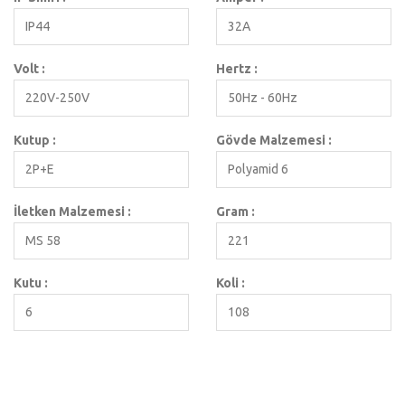
IP44
32A
Volt :
Hertz :
220V-250V
50Hz - 60Hz
Kutup :
Gövde Malzemesi :
2P+E
Polyamid 6
İletken Malzemesi :
Gram :
MS 58
221
Kutu :
Koli :
6
108