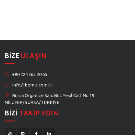
BIZE
ULAŞIN
+90 224 363 30 65
info@bemis.com.tr
Bursa Organize San. Böl. Yeşil Cad. No:19
NİLÜFER/BURSA/TÜRKİYE
BIZI
TAKIP EDIN