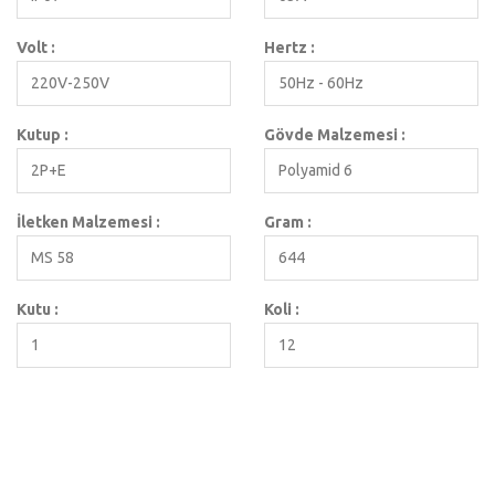
Volt :
Hertz :
220V-250V
50Hz - 60Hz
Kutup :
Gövde Malzemesi :
2P+E
Polyamid 6
İletken Malzemesi :
Gram :
MS 58
644
Kutu :
Koli :
1
12