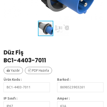
Düz Fiş
BC1-4403-7011
Yazdır
PDF Hazırla
Ürün Kodu :
Barkod :
BC1-4403-7011
8698523903261
IP Sınıfı :
Amper :
IP67
63A