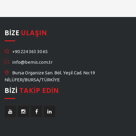
BIZE
ULAŞIN
+90 224 363 30 65
info@bemis.com.tr
Bursa Organize San. Böl. Yeşil Cad. No:19
NİLÜFER/BURSA/TÜRKİYE
BIZI
TAKIP EDIN