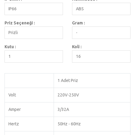
IP66
ABS
Priz Seçeneği :
Gram :
Prizli
-
Kutu :
Koli :
1
16
1 Adet Priz
Volt
220V-250V
Amper
3/32A
Hertz
50Hz - 60Hz