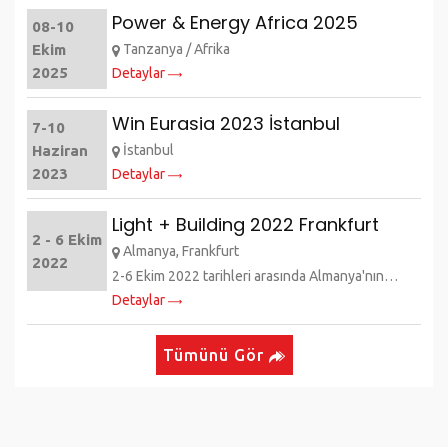
Power & Energy Africa 2025
08-10
Ekim
Tanzanya / Afrika
2025
Detaylar
Win Eurasia 2023 İstanbul
7-10
Haziran
İstanbul
2023
Detaylar
Light + Building 2022 Frankfurt
2 - 6 Ekim
Almanya, Frankfurt
2022
2-6 Ekim 2022 tarihleri arasında Almanya'nın
Detaylar
Frankfurt şehrinde gerçekleşecek olan "Light +
Building 2022" fuarında standımıza bekliyoruz.
Tümünü Gör