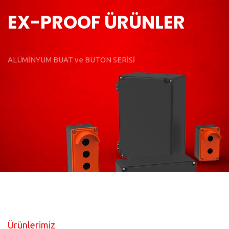
EX-PROOF ÜRÜNLER
ALÜMİNYUM BUAT ve BUTON SERİSİ
İncele
Ürünlerimiz