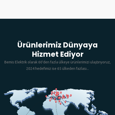
Ürünlerimiz Dünyaya
Hizmet Ediyor
Bemis Elektrik olarak 60'den fazla ülkeye ürünlerimizi ulaştırıyoruz,
2024 hedefimiz ise 65 ülkeden fazlası...