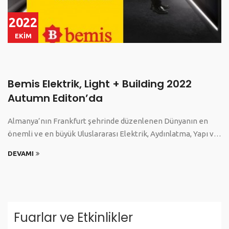
2022
EKİM
Bemis Elektrik, Light + Building 2022
Autumn Editon’da
Almanya’nın Frankfurt şehrinde düzenlenen Dünyanın en
önemli ve en büyük Uluslararası Elektrik, Aydınlatma, Yapı ve
Teknolojileri Fuarı light+building pandemi nedeniyle 4 yıl
DEVAMI
aradan sonra kapılarını 2-6 Ekim 2022’de ziyaretçilerine
açıyor.
Fuarlar ve Etkinlikler