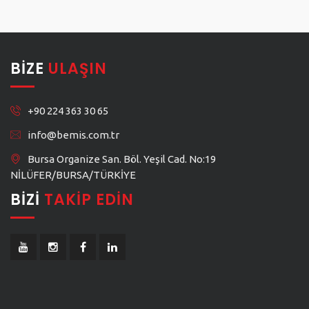
BIZE
ULAŞIN
+90 224 363 30 65
info@bemis.com.tr
Bursa Organize San. Böl. Yeşil Cad. No:19
NİLÜFER/BURSA/TÜRKİYE
BIZI
TAKIP EDIN