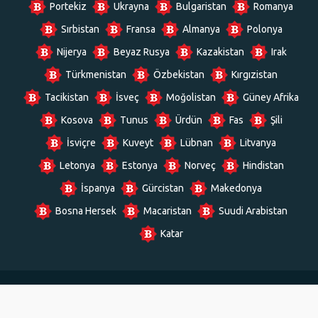
Portekiz
Ukrayna
Bulgaristan
Romanya
Sırbistan
Fransa
Almanya
Polonya
Nijerya
Beyaz Rusya
Kazakistan
Irak
Türkmenistan
Özbekistan
Kırgızistan
Tacikistan
İsveç
Moğolistan
Güney Afrika
Kosova
Tunus
Ürdün
Fas
Şili
İsviçre
Kuveyt
Lübnan
Litvanya
Letonya
Estonya
Norveç
Hindistan
İspanya
Gürcistan
Makedonya
Bosna Hersek
Macaristan
Suudi Arabistan
Katar