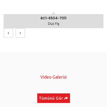
BC1-6504-7011
Düz Fiş
Video Galerisi
Tümünü Gör