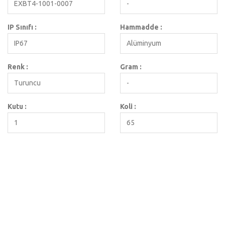
EXBT4-1001-0007
-
IP Sınıfı :
Hammadde :
IP67
Alüminyum
Renk :
Gram :
Turuncu
-
Kutu :
Koli :
1
65