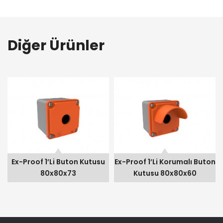
Diğer Ürünler
Ex-Proof 1’li Buton Kutusu 80x80x73
Ex-Proof 1’li Korumalı Buton Kutusu 80x80x60
Ex-Pr
Proof 1’li Buton Kutusu
Ex-Proof 1’li Korumalı Buton
Ex-Proo
80x80x73
Kutusu 80x80x60
K