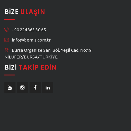
BIZE
ULAŞIN
+90 224 363 30 65
info@bemis.com.tr
Bursa Organize San. Böl. Yeşil Cad. No:19
NİLÜFER/BURSA/TÜRKİYE
BIZI
TAKIP EDIN