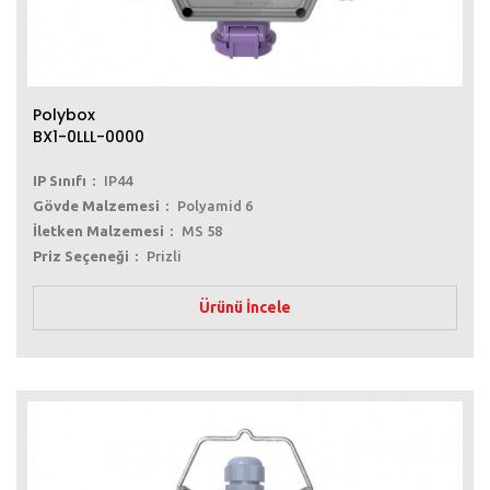
Polybox
BX1-0LLL-0000
IP Sınıfı
IP44
Gövde Malzemesi
Polyamid 6
İletken Malzemesi
MS 58
Priz Seçeneği
Prizli
Ürünü İncele