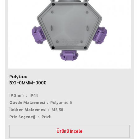
Polybox
BX1-0MMM-0000
IP Sınıfı
IP44
Gövde Malzemesi
Polyamid 6
İletken Malzemesi
MS 58
Priz Seçeneği
Prizli
Ürünü İncele