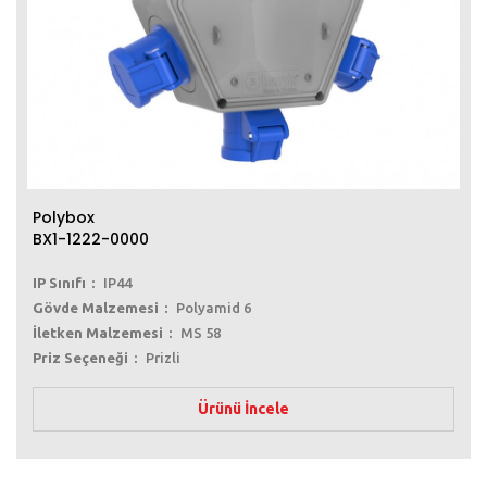
Polybox
BX1-1222-0000
IP Sınıfı
IP44
Gövde Malzemesi
Polyamid 6
İletken Malzemesi
MS 58
Priz Seçeneği
Prizli
Ürünü İncele