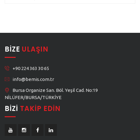
BIZE
ULAŞIN
+90 224 363 30 65
info@bemis.com.tr
Bursa Organize San. Böl. Yeşil Cad. No:19
NİLÜFER/BURSA/TÜRKİYE
BIZI
TAKIP EDIN