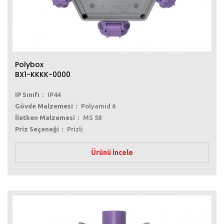
Polybox
BX1-KKKK-0000
IP Sınıfı
IP44
Gövde Malzemesi
Polyamid 6
İletken Malzemesi
MS 58
Priz Seçeneği
Prizli
Ürünü İncele