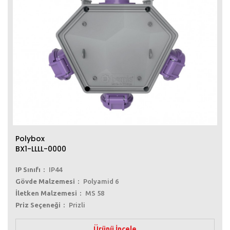
Polybox
BX1-LLLL-0000
IP Sınıfı
IP44
Gövde Malzemesi
Polyamid 6
İletken Malzemesi
MS 58
Priz Seçeneği
Prizli
Ürünü İncele