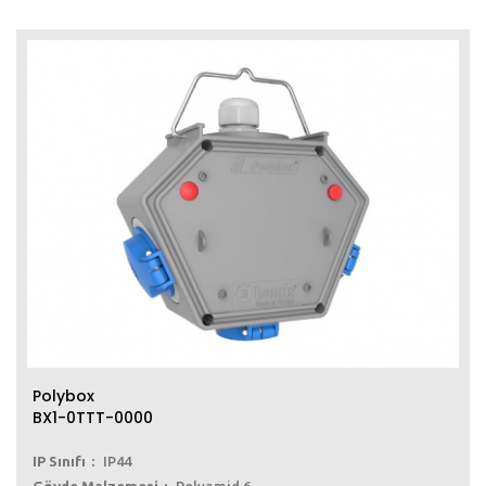
Polybox
BX1-0TTT-0000
IP Sınıfı
IP44
Gövde Malzemesi
Polyamid 6