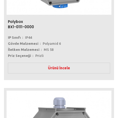
Polybox
BX1-0111-0000
IP Sınıfı
IP44
Gövde Malzemesi
Polyamid 6
İletken Malzemesi
MS 58
Priz Seçeneği
Prizli
Ürünü İncele