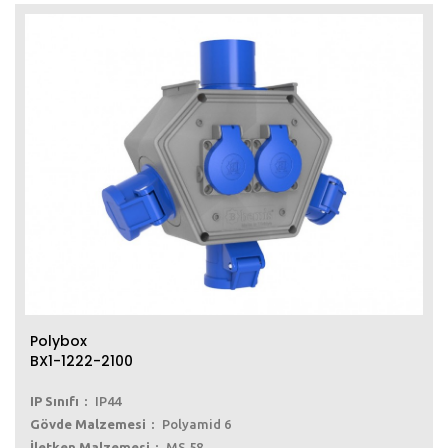
Polybox
BX1-1222-2100
IP Sınıfı
IP44
Gövde Malzemesi
Polyamid 6
İletken Malzemesi
MS 58