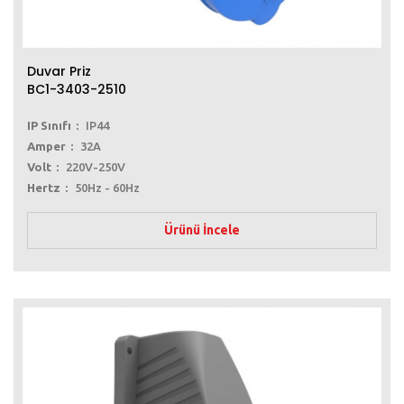
Duvar Priz
BC1-3403-2510
IP Sınıfı
IP44
Amper
32A
Volt
220V-250V
Hertz
50Hz - 60Hz
Ürünü İncele