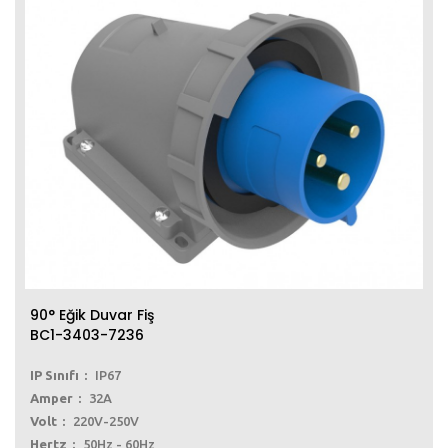
90° Eğik Duvar Fiş
BC1-3403-7236
IP Sınıfı
IP67
Amper
32A
Volt
220V-250V
Hertz
50Hz - 60Hz