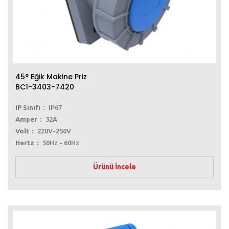
45° Eğik Makine Priz
BC1-3403-7420
IP Sınıfı
IP67
Amper
32A
Volt
220V-250V
Hertz
50Hz - 60Hz
Ürünü İncele