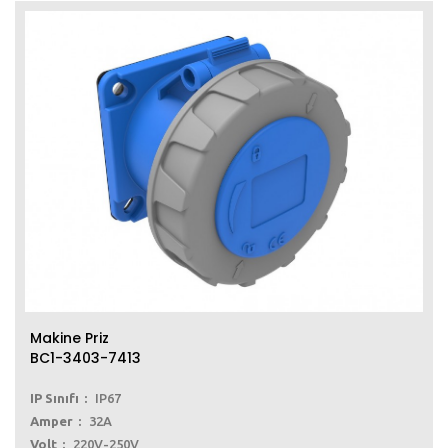
Makine Priz
BC1-3403-7413
IP Sınıfı
IP67
Amper
32A
Volt
220V-250V