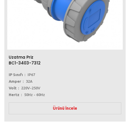
Uzatma Priz
BC1-3403-7312
IP Sınıfı
IP67
Amper
32A
Volt
220V-250V
Hertz
50Hz - 60Hz
Ürünü İncele