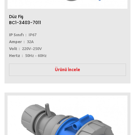
Düz Fiş
BC1-3403-7011
IP Sınıfı
IP67
Amper
32A
Volt
220V-250V
Hertz
50Hz - 60Hz
Ürünü İncele