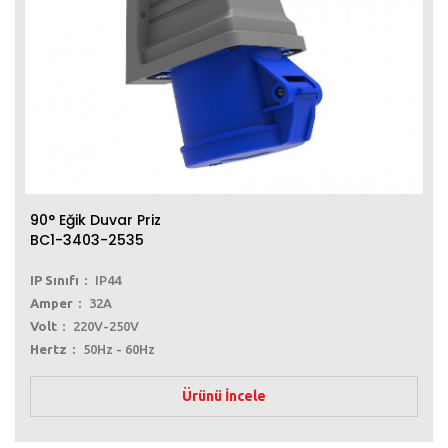
90° Eğik Duvar Priz
BC1-3403-2535
IP Sınıfı
IP44
Amper
32A
Volt
220V-250V
Hertz
50Hz - 60Hz
Ürünü İncele