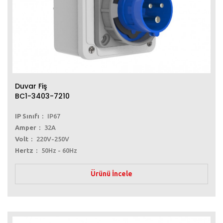
Duvar Fiş
BC1-3403-7210
IP Sınıfı
IP67
Amper
32A
Volt
220V-250V
Hertz
50Hz - 60Hz
Ürünü İncele