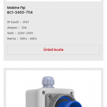
Makine Fişi
BC1-3403-7114
IP Sınıfı
IP67
Amper
32A
Volt
220V-250V
Hertz
50Hz - 60Hz
Ürünü İncele