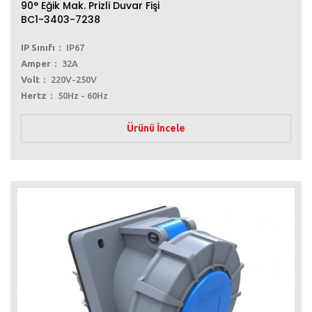
90° Eğik Mak. Prizli Duvar Fişi
BC1-3403-7238
IP Sınıfı
IP67
Amper
32A
Volt
220V-250V
Hertz
50Hz - 60Hz
Ürünü İncele