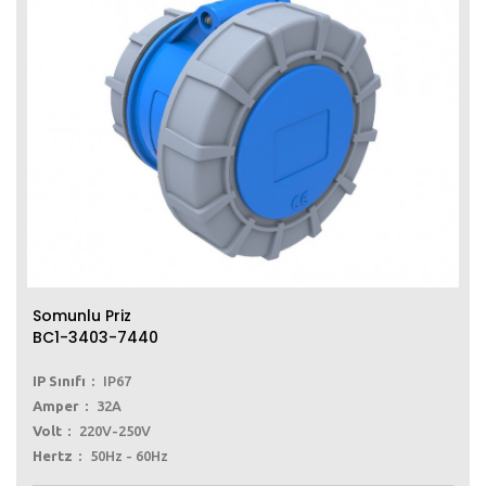
Somunlu Priz
BC1-3403-7440
IP Sınıfı
IP67
Amper
32A
Volt
220V-250V
Hertz
50Hz - 60Hz