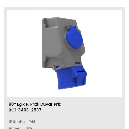
90° Eğik P. Prizli Duvar Priz
BC1-3403-2537
IP Sınıfı
IP44
Amper
32A