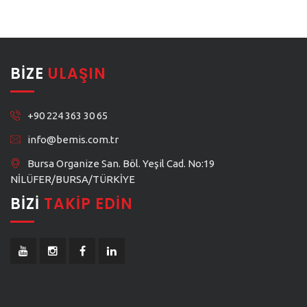
BIZE
ULAŞIN
+90 224 363 30 65
info@bemis.com.tr
Bursa Organize San. Böl. Yeşil Cad. No:19
NİLÜFER/BURSA/TÜRKİYE
BIZI
TAKIP EDIN