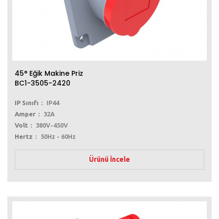
45° Eğik Makine Priz
BC1-3505-2420
IP Sınıfı
IP44
Amper
32A
Volt
380V-450V
Hertz
50Hz - 60Hz
Ürünü İncele