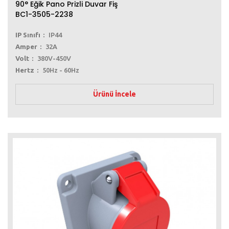
90° Eğik Pano Prizli Duvar Fiş
BC1-3505-2238
IP Sınıfı
IP44
Amper
32A
Volt
380V-450V
Hertz
50Hz - 60Hz
Ürünü İncele