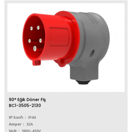
90° Eğik Döner Fiş
BC1-3505-2130
IP Sınıfı
IP44
Amper
32A
Volt
380V-450V