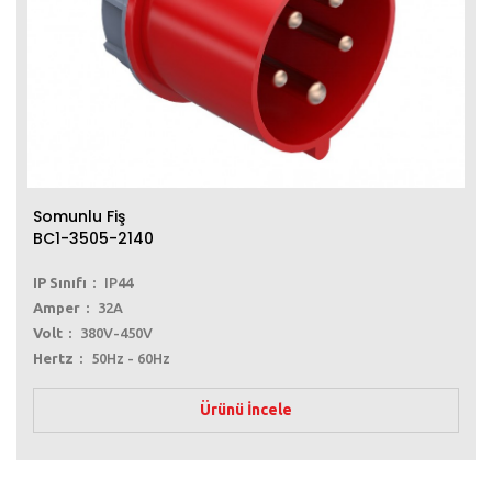
Somunlu Fiş
BC1-3505-2140
IP Sınıfı
IP44
Amper
32A
Volt
380V-450V
Hertz
50Hz - 60Hz
Ürünü İncele