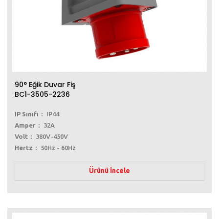
90° Eğik Duvar Fiş
BC1-3505-2236
IP Sınıfı
IP44
Amper
32A
Volt
380V-450V
Hertz
50Hz - 60Hz
Ürünü İncele