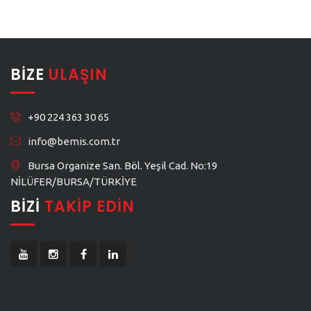
BIZE
ULAŞIN
+90 224 363 30 65
info@bemis.com.tr
Bursa Organize San. Böl. Yeşil Cad. No:19
NİLÜFER/BURSA/TÜRKİYE
BIZI
TAKIP EDIN