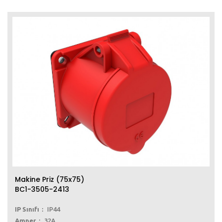
Makine Priz (75x75)
BC1-3505-2413
IP Sınıfı
IP44
Amper
32A