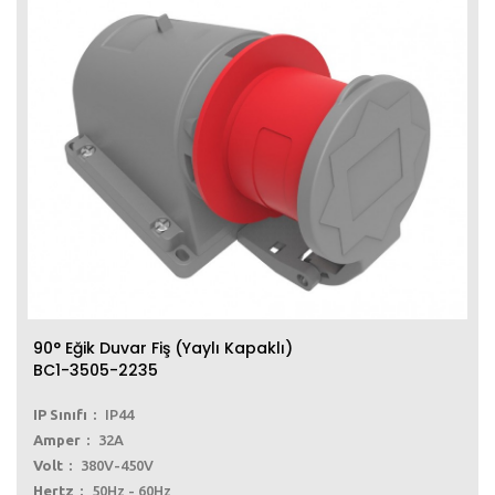
90° Eğik Duvar Fiş (Yaylı Kapaklı)
BC1-3505-2235
IP Sınıfı
IP44
Amper
32A
Volt
380V-450V
Hertz
50Hz - 60Hz