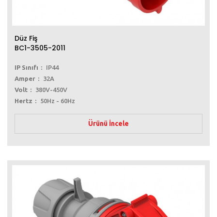
Düz Fiş
BC1-3505-2011
IP Sınıfı
IP44
Amper
32A
Volt
380V-450V
Hertz
50Hz - 60Hz
Ürünü İncele