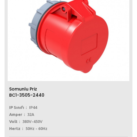
Somunlu Priz
BC1-3505-2440
IP Sınıfı
IP44
Amper
32A
Volt
380V-450V
Hertz
50Hz - 60Hz