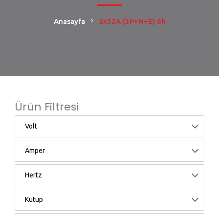
Anasayfa
5x32A (3P+N+E) 6h
Ürün Filtresi
Volt
Amper
Hertz
Kutup