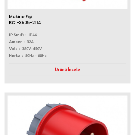
Makine Fişi
BC1-3505-2114
IP Sınıfı
IP44
Amper
32A
Volt
380V-450V
Hertz
50Hz - 60Hz
Ürünü İncele