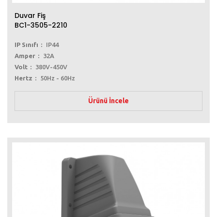
Duvar Fiş
BC1-3505-2210
IP Sınıfı
IP44
Amper
32A
Volt
380V-450V
Hertz
50Hz - 60Hz
Ürünü İncele