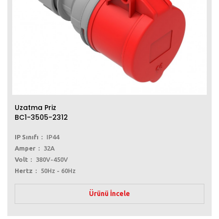
Uzatma Priz
BC1-3505-2312
IP Sınıfı
IP44
Amper
32A
Volt
380V-450V
Hertz
50Hz - 60Hz
Ürünü İncele