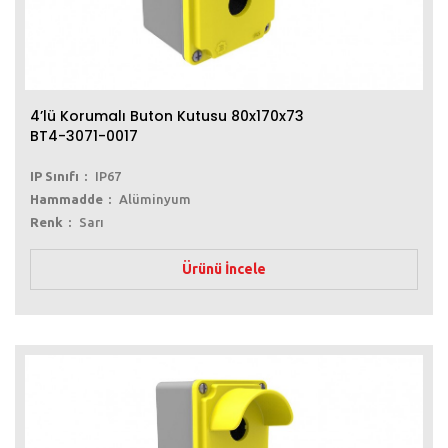
4’lü Korumalı Buton Kutusu 80x170x73
BT4-3071-0017
IP Sınıfı
IP67
Hammadde
Alüminyum
Renk
Sarı
Ürünü İncele