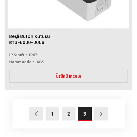
Beşli Buton Kutusu
BT3-5000-0006
IP Sınıfı
IP67
Hammadde
ABS
Ürünü İncele
1
2
3