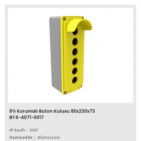
6’lı Korumalı Buton Kutusu 80x230x73
BT4-4071-0017
IP Sınıfı
IP67
Hammadde
Alüminyum