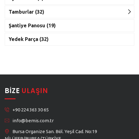
Tamburlar (32)
Şantiye Panosu (19)
Yedek Parça (32)
BIZE
ULAŞIN
+90 224 363 30 65
info@bemis.com.tr
Bursa Organize San. Böl. Yeşil Cad. No:19
NİLÜFER/BURSA/TÜRKİYE