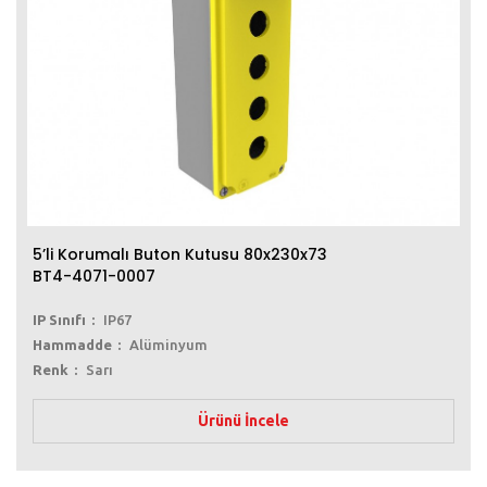
5’li Korumalı Buton Kutusu 80x230x73
BT4-4071-0007
IP Sınıfı
IP67
Hammadde
Alüminyum
Renk
Sarı
Ürünü İncele