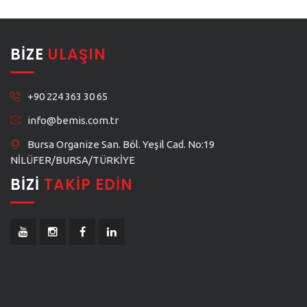
BIZE
ULAŞIN
+90 224 363 30 65
info@bemis.com.tr
Bursa Organize San. Böl. Yeşil Cad. No:19
NİLÜFER/BURSA/TÜRKİYE
BIZI
TAKIP EDIN