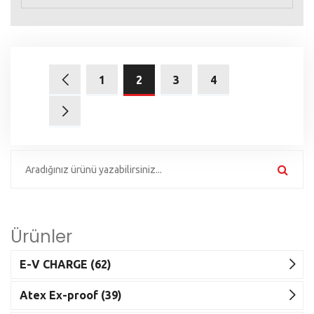
1
2
3
4
Ürünler
E-V CHARGE (62)
Atex Ex-proof (39)