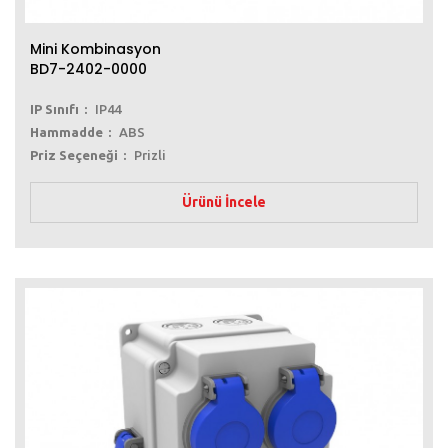
Mini Kombinasyon
BD7-2402-0000
IP Sınıfı
IP44
Hammadde
ABS
Priz Seçeneği
Prizli
Ürünü İncele