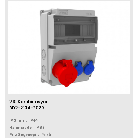
V10 Kombinasyon
BD2-2134-2020
IP Sınıfı
IP44
Hammadde
ABS
Priz Seçeneği
Prizli