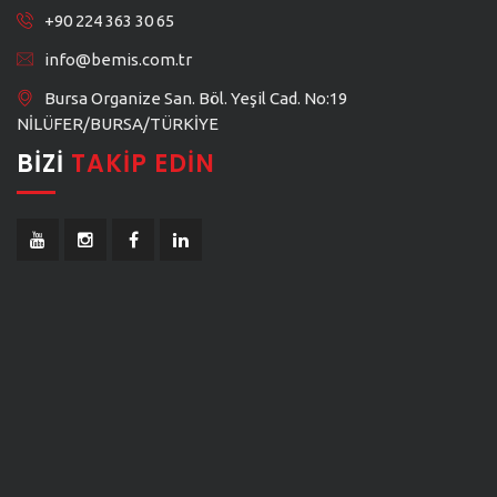
+90 224 363 30 65
info@bemis.com.tr
Bursa Organize San. Böl. Yeşil Cad. No:19
NİLÜFER/BURSA/TÜRKİYE
BIZI
TAKIP EDIN