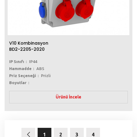
V10 Kombinasyon
BD2-2205-2020
IP Sınıfı
IP44
Hammadde
ABS
Priz Seçeneği
Prizli
Boyutlar
Ürünü İncele
1
2
3
4