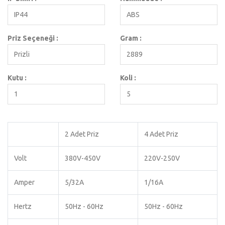
IP44
ABS
Priz Seçeneği :
Gram :
Prizli
2889
Kutu :
Koli :
1
5
2 Adet Priz
4 Adet Priz
Volt
380V-450V
220V-250V
Amper
5/32A
1/16A
Hertz
50Hz - 60Hz
50Hz - 60Hz