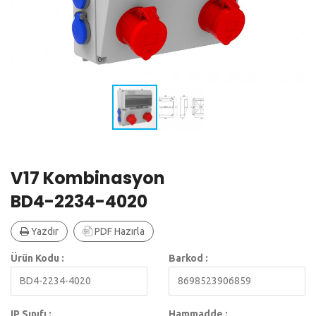
V17 Kombinasyon
BD4-2234-4020
Yazdır
PDF Hazırla
Ürün Kodu :
Barkod :
BD4-2234-4020
8698523906859
IP Sınıfı :
Hammadde :