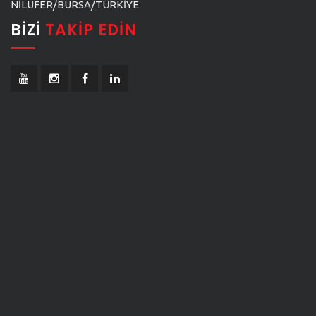
NİLÜFER/BURSA/TÜRKİYE
BIZI
TAKIP EDIN