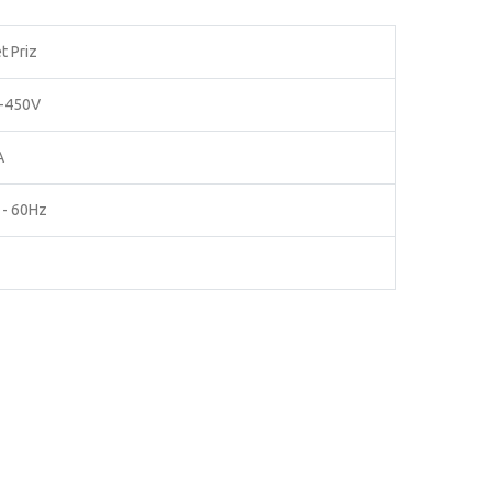
t Priz
-450V
A
 - 60Hz