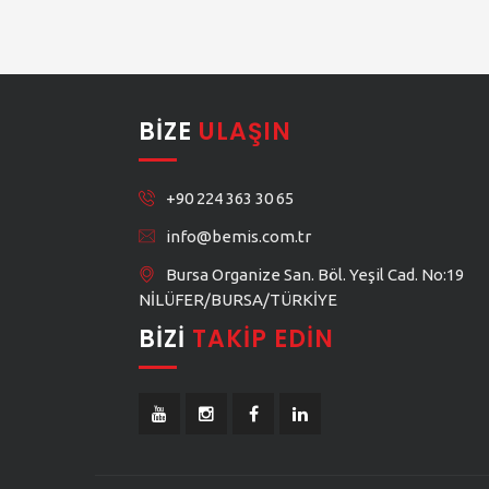
BIZE
ULAŞIN
+90 224 363 30 65
info@bemis.com.tr
Bursa Organize San. Böl. Yeşil Cad. No:19
NİLÜFER/BURSA/TÜRKİYE
BIZI
TAKIP EDIN