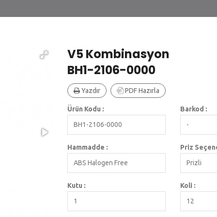
V5 Kombinasyon
BH1-2106-0000
Yazdır
PDF Hazırla
Ürün Kodu :
Barkod :
BH1-2106-0000
-
Hammadde :
Priz Seçene
ABS Halogen Free
Prizli
Kutu :
Koli :
1
12