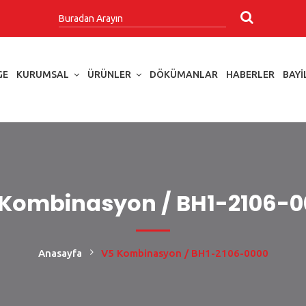
GE
KURUMSAL
ÜRÜNLER
DÖKÜMANLAR
HABERLER
BAYI
 Kombinasyon / BH1-2106-0
Anasayfa
V5 Kombinasyon / BH1-2106-0000