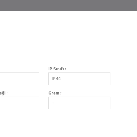
IP Sınıfı :
IP44
ği :
Gram :
-