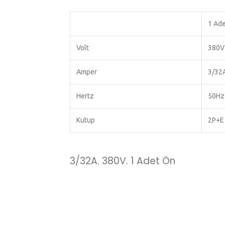
1 Ade
Volt
380V
Amper
3/32
Hertz
50Hz
Kutup
2P+E
3/32A. 380V. 1 Adet Ön