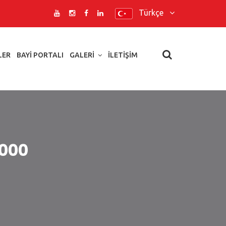
Türkçe
LER
BAYI PORTALI
GALERI
İLETIŞIM
000