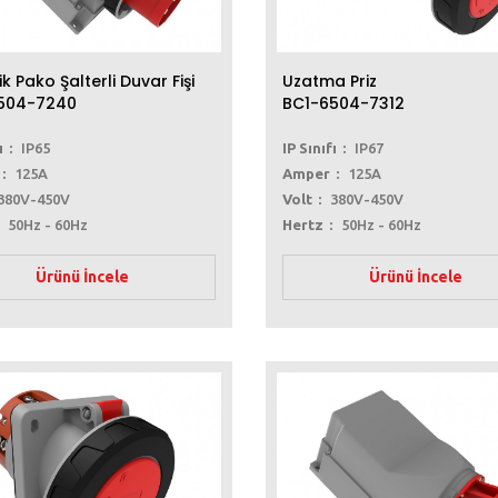
ik Pako Şalterli Duvar Fişi
Uzatma Priz
504-7240
BC1-6504-7312
ı
IP65
IP Sınıfı
IP67
125A
Amper
125A
380V-450V
Volt
380V-450V
50Hz - 60Hz
Hertz
50Hz - 60Hz
Ürünü İncele
Ürünü İncele