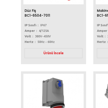
Düz Fiş
Makine
BC1-6504-7011
BC1-6
IP Sınıfı
IP67
IP Sınıf
Amper
4/125A
Amper
Volt
380V-450V
Volt
Hertz
50Hz - 60Hz
Hertz
Ürünü İncele