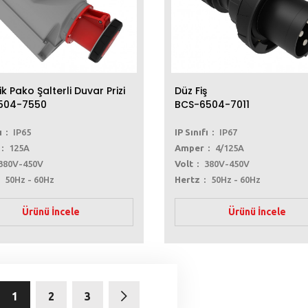
ik Pako Şalterli Duvar Prizi
Düz Fiş
504-7550
BCS-6504-7011
ı
IP65
IP Sınıfı
IP67
125A
Amper
4/125A
380V-450V
Volt
380V-450V
50Hz - 60Hz
Hertz
50Hz - 60Hz
Ürünü İncele
Ürünü İncele
1
2
3