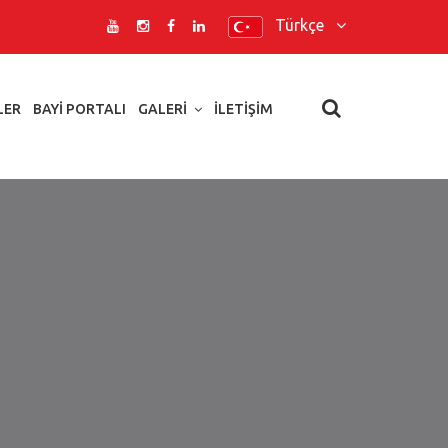
Türkçe
LER
BAYI PORTALI
GALERI
İLETIŞIM