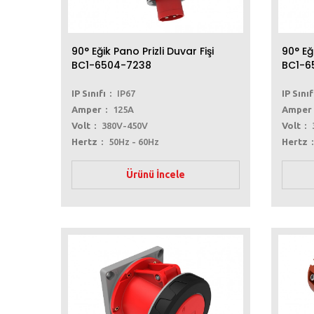
90° Eğik Pano Prizli Duvar Fişi
90° Eğ
BC1-6504-7238
BC1-6
IP Sınıfı
IP67
IP Sınıf
Amper
125A
Amper
Volt
380V-450V
Volt
Hertz
50Hz - 60Hz
Hertz
Ürünü İncele