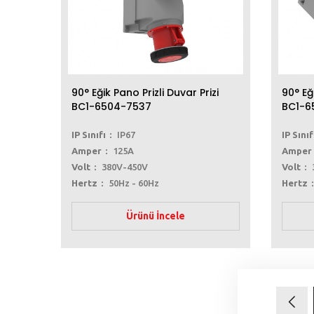
90° Eğik Pano Prizli Duvar Prizi
90° Eğ
BC1-6504-7537
BC1-6
IP Sınıfı
IP67
IP Sınıf
Amper
125A
Amper
Volt
380V-450V
Volt
Hertz
50Hz - 60Hz
Hertz
Ürünü İncele