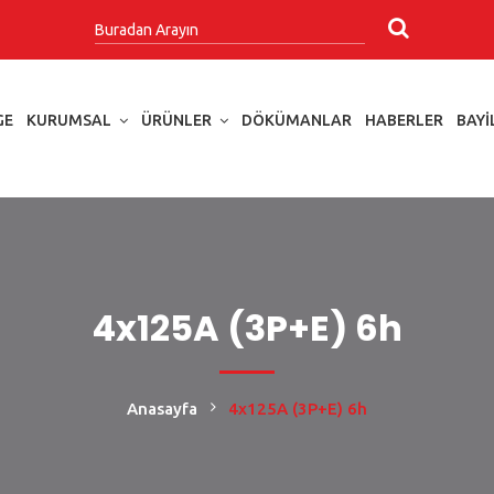
GE
KURUMSAL
ÜRÜNLER
DÖKÜMANLAR
HABERLER
BAYI
4x125A (3P+E) 6h
Anasayfa
4x125A (3P+E) 6h