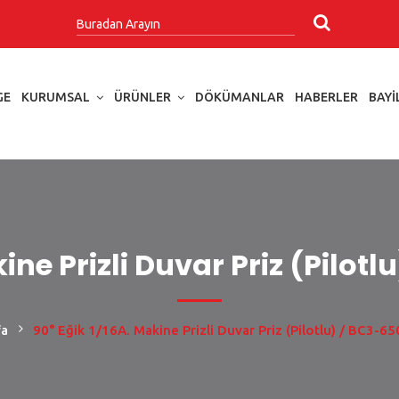
GE
KURUMSAL
ÜRÜNLER
DÖKÜMANLAR
HABERLER
BAYI
kine Prizli Duvar Priz (Pilot
fa
90° Eğik 1/16A. Makine Prizli Duvar Priz (Pilotlu) / BC3-6