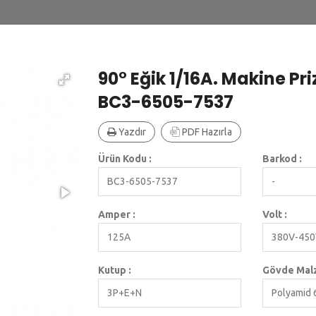
90° Eğik 1/16A. Makine Priz
BC3-6505-7537
Yazdır
PDF Hazırla
Ürün Kodu :
Barkod :
BC3-6505-7537
-
Amper :
Volt :
125A
380V-45
Kutup :
Gövde Malz
3P+E+N
Polyamid 