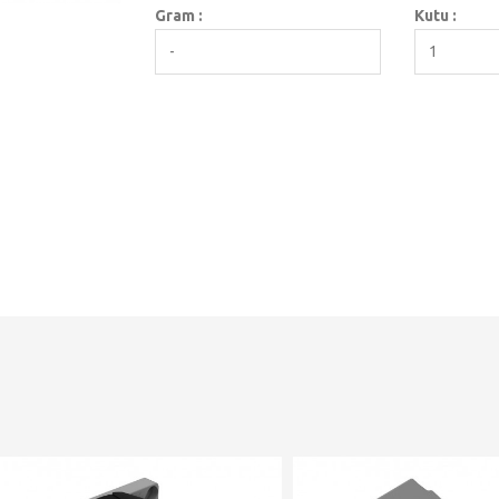
Gram :
Kutu :
-
1