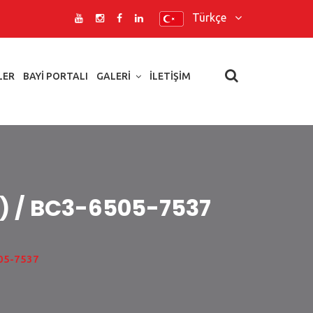
Türkçe
LER
BAYI PORTALI
GALERI
İLETIŞIM
lu) / BC3-6505-7537
505-7537