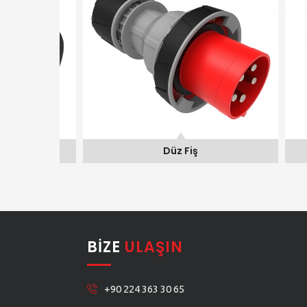
Düz Fiş
BIZE
ULAŞIN
+90 224 363 30 65