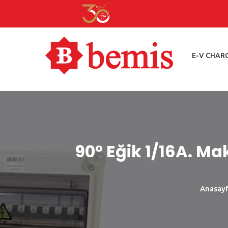
E-V CHAR
90° Eğik 1/16A. Ma
Anasay