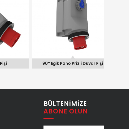
90° Eğik Pano Prizli Duvar Fişi
90° Eği
BÜLTENIMIZE
ABONE OLUN