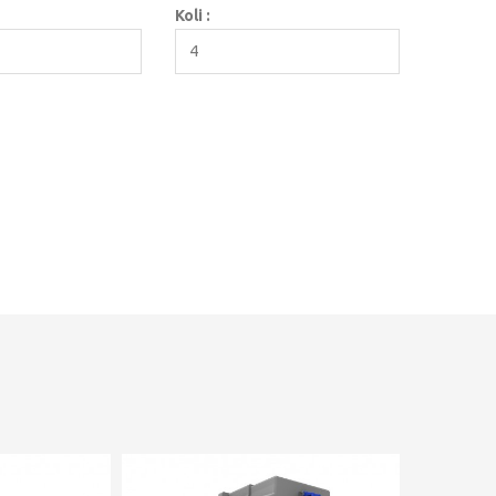
Koli :
4