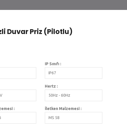
li Duvar Priz (Pilotlu)
IP Sınıfı :
IP67
Hertz :
0V
50Hz - 60Hz
emesi :
İletken Malzemesi :
6
MS 58