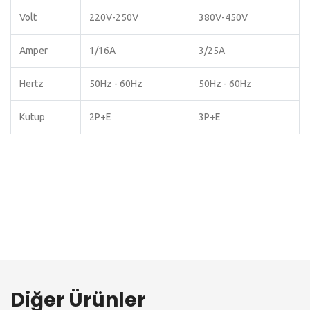
Volt
220V-250V
380V-450V
Amper
1/16A
3/25A
Hertz
50Hz - 60Hz
50Hz - 60Hz
Kutup
2P+E
3P+E
Diğer Ürünler