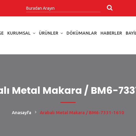
GE
KURUMSAL
ÜRÜNLER
DÖKÜMANLAR
HABERLER
BAYI
lı Metal Makara / BM6-733
Anasayfa
Arabalı Metal Makara / BM6-7331-1610