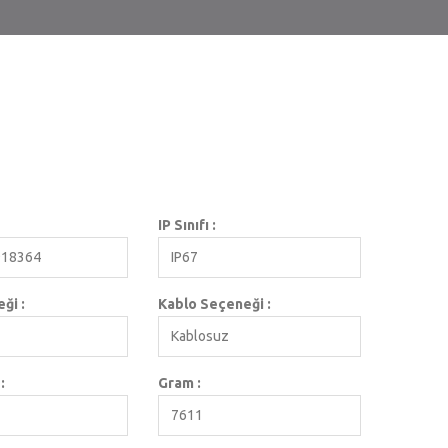
IP Sınıfı :
918364
IP67
ği :
Kablo Seçeneği :
Kablosuz
:
Gram :
7611