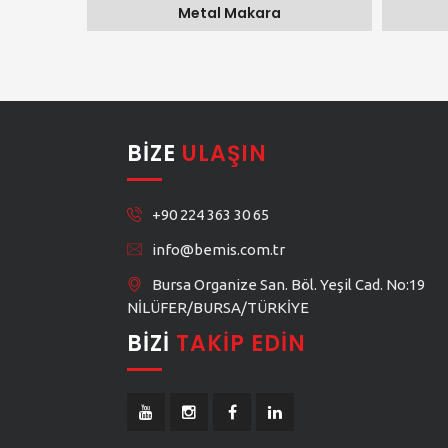
apaklı)
Metal Makara
BIZE
ULAŞIN
+90 224 363 30 65
info@bemis.com.tr
Bursa Organize San. Böl. Yeşil Cad. No:19
NİLÜFER/BURSA/TÜRKİYE
BIZI
TAKIP EDIN