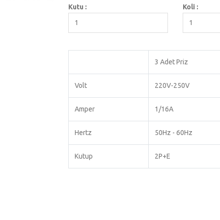
Kutu :
Koli :
1
1
3 Adet Priz
Volt
220V-250V
Amper
1/16A
Hertz
50Hz - 60Hz
Kutup
2P+E