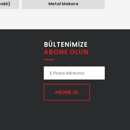
aklı)
Metal Makara
BÜLTENIMIZE
ABONE OLUN
ABONE OL