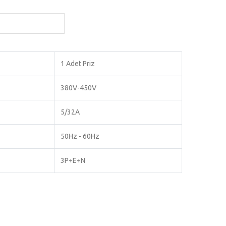
1 Adet Priz
380V-450V
5/32A
50Hz - 60Hz
3P+E+N