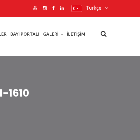
Türkçe
LER
BAYI PORTALI
GALERI
İLETIŞIM
1-1610