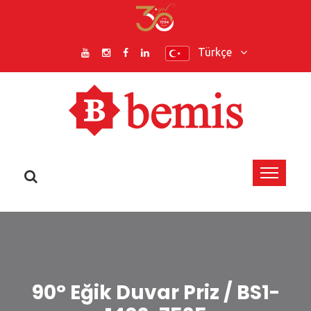
Türkçe
90° Eğik Duvar Priz / BS1-