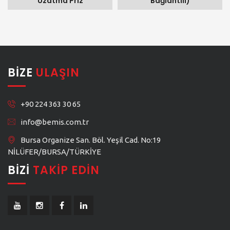
Uzatma Priz
Bağlantılı)
BIZE
ULAŞIN
+90 224 363 30 65
info@bemis.com.tr
Bursa Organize San. Böl. Yeşil Cad. No:19
NİLÜFER/BURSA/TÜRKİYE
BIZI
TAKIP EDIN