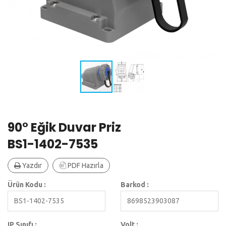
90° Eğik Duvar Priz
BS1-1402-7535
Yazdır
PDF Hazırla
Ürün Kodu :
Barkod :
BS1-1402-7535
8698523903087
IP Sınıfı :
Volt :