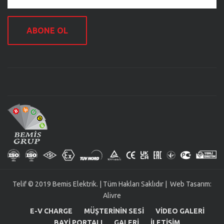
ABONE OL
Telif © 2019 Bemis Elektrik. | Tüm Hakları Saklıdır | Web Tasarım:
Alivre
E-V CHARGE
MÜŞTERININ SESI
VIDEO GALERI
BAYI PORTALI
GALERI
İLETIŞIM