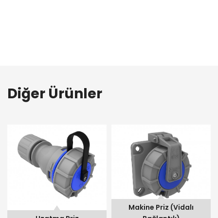
Diğer Ürünler
Makine Priz (Vidalı Bağlantılı)
Makine Priz (Vidalı