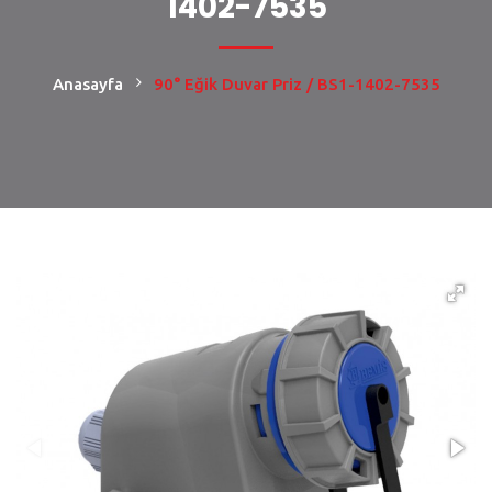
1402-7535
Anasayfa
90° Eğik Duvar Priz / BS1-1402-7535