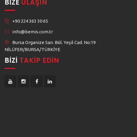
BIZE
ULAŞIN
+90 224 363 30 65
info@bemis.com.tr
Bursa Organize San. Böl. Yeşil Cad. No:19
NİLÜFER/BURSA/TÜRKİYE
BIZI
TAKIP EDIN