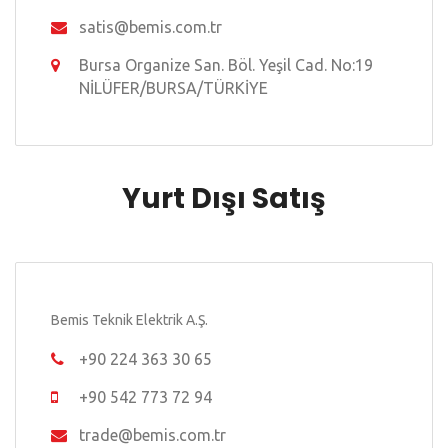
satis@bemis.com.tr
Bursa Organize San. Böl. Yeşil Cad. No:19
NİLÜFER/BURSA/TÜRKİYE
Yurt Dışı Satış
Bemis Teknik Elektrik A.Ş.
+90 224 363 30 65
+90 542 773 72 94
trade@bemis.com.tr