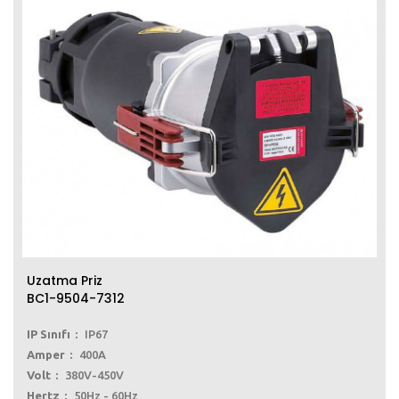
Uzatma Priz
BC1-9504-7312
IP Sınıfı
IP67
Amper
400A
Volt
380V-450V
Hertz
50Hz - 60Hz