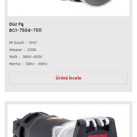
Düz Fiş
BC1-7504-7011
IP Sınıfı
IP67
Amper
200A
Volt
380V-450V
Hertz
50Hz - 60Hz
Ürünü İncele