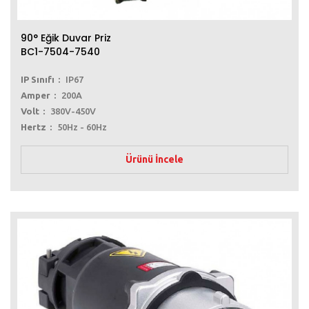
90° Eğik Duvar Priz
BC1-7504-7540
IP Sınıfı
IP67
Amper
200A
Volt
380V-450V
Hertz
50Hz - 60Hz
Ürünü İncele