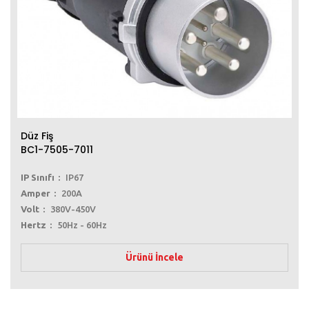
Düz Fiş
BC1-7505-7011
IP Sınıfı
IP67
Amper
200A
Volt
380V-450V
Hertz
50Hz - 60Hz
Ürünü İncele