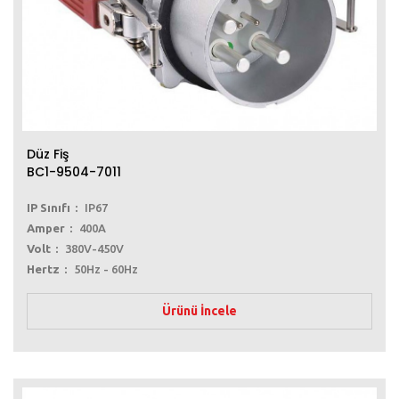
Düz Fiş
BC1-9504-7011
IP Sınıfı
IP67
Amper
400A
Volt
380V-450V
Hertz
50Hz - 60Hz
Ürünü İncele