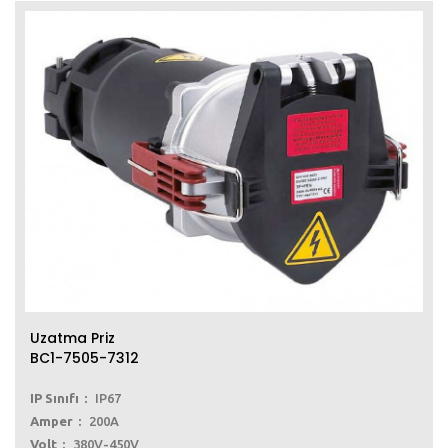
Uzatma Priz
BC1-7505-7312
IP Sınıfı
IP67
Amper
200A
Volt
380V-450V