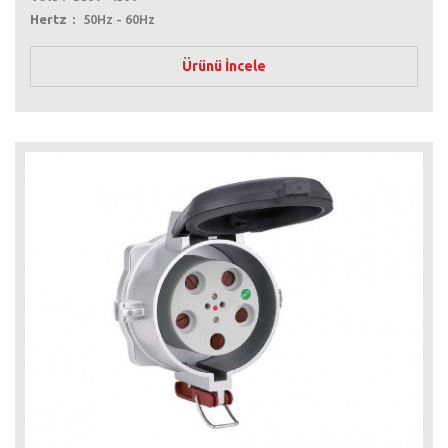
Hertz
50Hz - 60Hz
Ürünü İncele