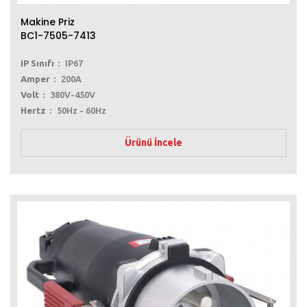
Makine Priz
BC1-7505-7413
IP Sınıfı
IP67
Amper
200A
Volt
380V-450V
Hertz
50Hz - 60Hz
Ürünü İncele