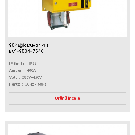
90° Eğik Duvar Priz
BC1-9504-7540
IP Sınıfı
IP67
Amper
400A
Volt
380V-450V
Hertz
50Hz - 60Hz
Ürünü İncele