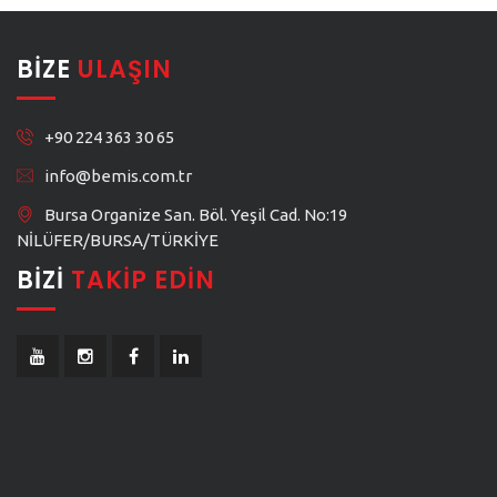
BIZE
ULAŞIN
+90 224 363 30 65
info@bemis.com.tr
Bursa Organize San. Böl. Yeşil Cad. No:19
NİLÜFER/BURSA/TÜRKİYE
BIZI
TAKIP EDIN