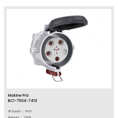
Makine Priz
BC1-7504-7413
IP Sınıfı
IP67
Amper
200A