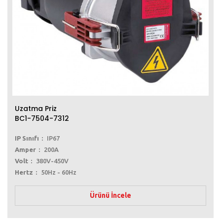
Uzatma Priz
BC1-7504-7312
IP Sınıfı
IP67
Amper
200A
Volt
380V-450V
Hertz
50Hz - 60Hz
Ürünü İncele