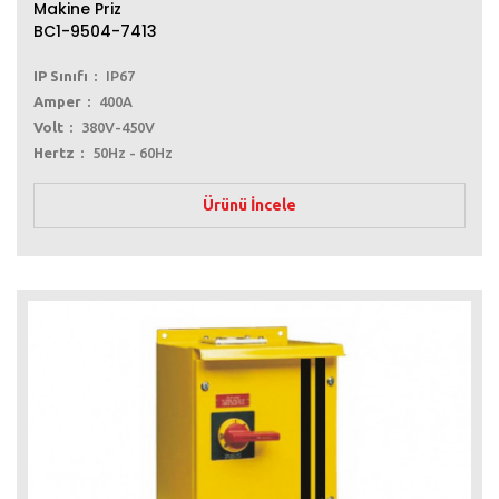
Makine Priz
BC1-9504-7413
IP Sınıfı
IP67
Amper
400A
Volt
380V-450V
Hertz
50Hz - 60Hz
Ürünü İncele