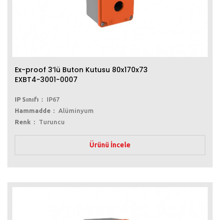
Ex-proof 3’lü Buton Kutusu 80x170x73
EXBT4-3001-0007
IP Sınıfı
IP67
Hammadde
Alüminyum
Renk
Turuncu
Ürünü İncele