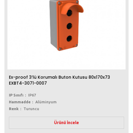
Ex-proof 3’lü Korumalı Buton Kutusu 80x170x73
EXBT4-3071-0007
IP Sınıfı
IP67
Hammadde
Alüminyum
Renk
Turuncu
Ürünü İncele