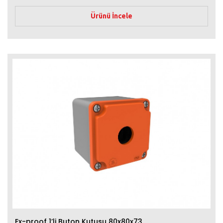
Ürünü İncele
Ex-proof 1’li Buton Kutusu 80x80x73