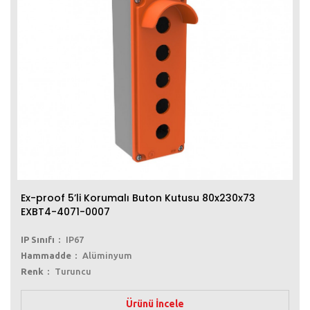
Ex-proof 5’li Korumalı Buton Kutusu 80x230x73
EXBT4-4071-0007
IP Sınıfı
IP67
Hammadde
Alüminyum
Renk
Turuncu
Ürünü İncele