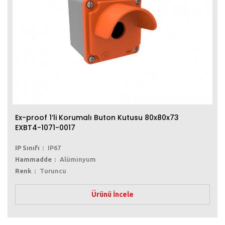
Ex-proof 1’li Korumalı Buton Kutusu 80x80x73
EXBT4-1071-0017
IP Sınıfı
IP67
Hammadde
Alüminyum
Renk
Turuncu
Ürünü İncele