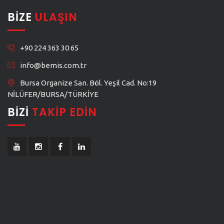
BIZE
ULAŞIN
+90 224 363 30 65
info@bemis.com.tr
Bursa Organize San. Böl. Yeşil Cad. No:19
NİLÜFER/BURSA/TÜRKİYE
BIZI
TAKIP EDIN