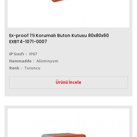
Ex-proof 1’li Korumalı Buton Kutusu 80x80x60
EXBT4-1071-0007
IP Sınıfı
IP67
Hammadde
Alüminyum
Renk
Turuncu
Ürünü İncele