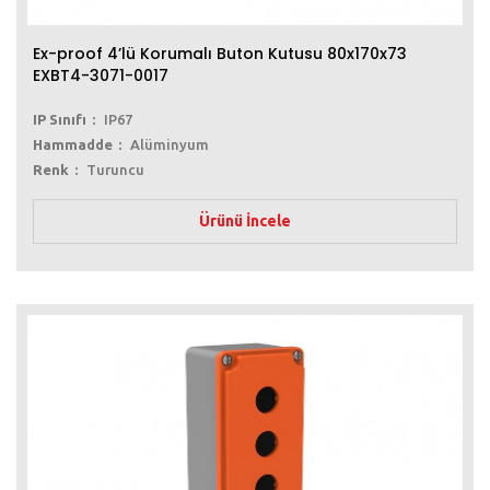
Ex-proof 4’lü Korumalı Buton Kutusu 80x170x73
EXBT4-3071-0017
IP Sınıfı
IP67
Hammadde
Alüminyum
Renk
Turuncu
Ürünü İncele