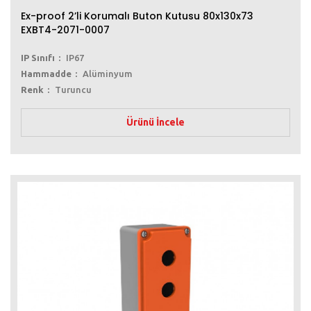
Ex-proof 2’li Korumalı Buton Kutusu 80x130x73
EXBT4-2071-0007
IP Sınıfı
IP67
Hammadde
Alüminyum
Renk
Turuncu
Ürünü İncele