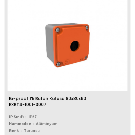
Ex-proof 1’li Buton Kutusu 80x80x60
EXBT4-1001-0007
IP Sınıfı
IP67
Hammadde
Alüminyum
Renk
Turuncu