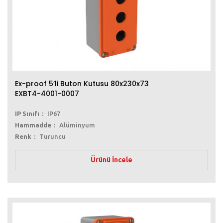
Ex-proof 5’li Buton Kutusu 80x230x73
EXBT4-4001-0007
IP Sınıfı
IP67
Hammadde
Alüminyum
Renk
Turuncu
Ürünü İncele