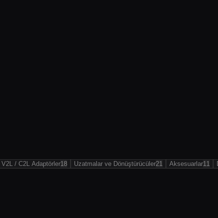
V2L / C2L Adaptörler
18
Uzatmalar ve Dönüştürücüler
21
Aksesuarlar
11