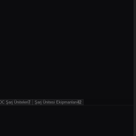
DC Şarj Üniteleri
7
Şarj Ünitesi Ekipmanları
42