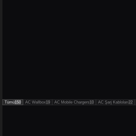
19
Ürün
Tümü
150
AC Wallbox
19
AC Mobile Chargers
10
AC Şarj Kabloları
22
AC Wallbox
Evinize ve iş yerinize özel duvar tipi şarj istasyonu