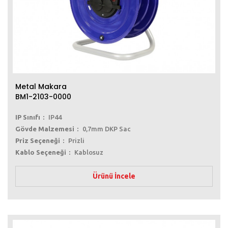
Metal Makara
BM1-2103-0000
IP Sınıfı
IP44
Gövde Malzemesi
0,7mm DKP Sac
Priz Seçeneği
Prizli
Kablo Seçeneği
Kablosuz
Ürünü İncele