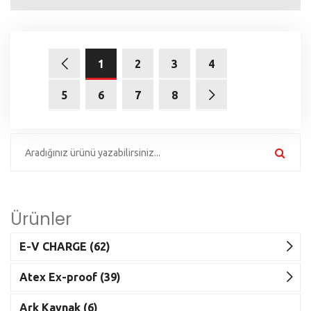
1
2
3
4
5
6
7
8
Ürünler
E-V CHARGE (62)
Atex Ex-proof (39)
Ark Kaynak (6)