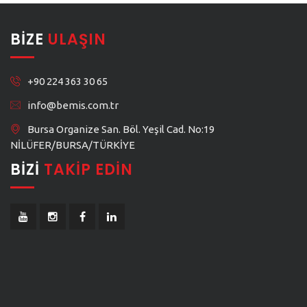
BIZE
ULAŞIN
+90 224 363 30 65
info@bemis.com.tr
Bursa Organize San. Böl. Yeşil Cad. No:19
NİLÜFER/BURSA/TÜRKİYE
BIZI
TAKIP EDIN