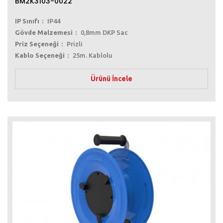
BM2K3103-0022
IP Sınıfı
IP44
Gövde Malzemesi
0,8mm DKP Sac
Priz Seçeneği
Prizli
Kablo Seçeneği
25m. Kablolu
Ürünü İncele