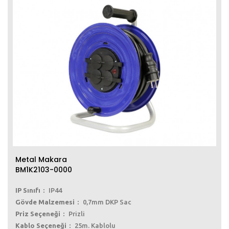
Metal Makara
BM1K2103-0000
IP Sınıfı
IP44
Gövde Malzemesi
0,7mm DKP Sac
Priz Seçeneği
Prizli
Kablo Seçeneği
25m. Kablolu