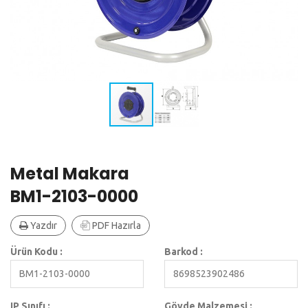
Metal Makara
BM1-2103-0000
Yazdır
PDF Hazırla
Ürün Kodu :
Barkod :
BM1-2103-0000
8698523902486
IP Sınıfı :
Gövde Malzemesi :