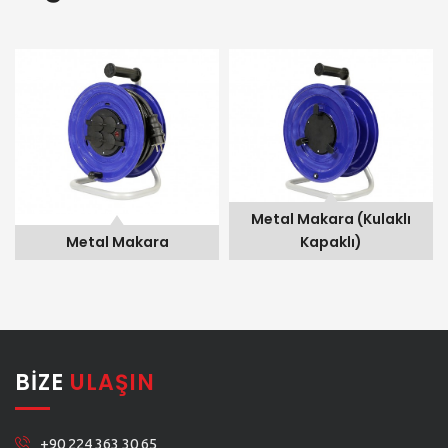
Metal Makara (Kulaklı Kapaklı)
Metal Makara (Kulaklı
Metal Makara
Kapaklı)
BIZE
ULAŞIN
+90 224 363 30 65