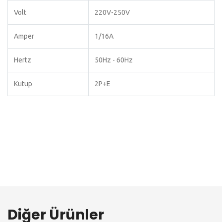
Volt
220V-250V
Amper
1/16A
Hertz
50Hz - 60Hz
Kutup
2P+E
Diğer Ürünler