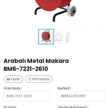
Arabalı Metal Makara
BM6-7231-2610
Yazdır
PDF Hazırla
Ürün Kodu :
Barkod :
BM6-7231-2610
8698523912997
IP Sınıfı :
Gövde Malzemesi :