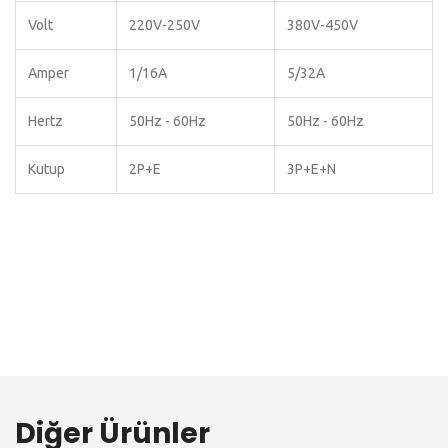
Volt
220V-250V
380V-450V
Amper
1/16A
5/32A
Hertz
50Hz - 60Hz
50Hz - 60Hz
Kutup
2P+E
3P+E+N
Diğer Ürünler