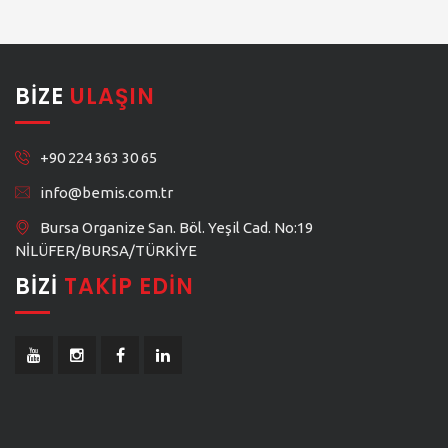
BIZE
ULAŞIN
+90 224 363 30 65
info@bemis.com.tr
Bursa Organize San. Böl. Yeşil Cad. No:19
NİLÜFER/BURSA/TÜRKİYE
BIZI
TAKIP EDIN