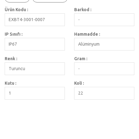
Ürün Kodu :
Barkod :
EXBT4-3001-0007
-
IP Sınıfı :
Hammadde :
IP67
Alüminyum
Renk :
Gram :
Turuncu
-
Kutu :
Koli :
1
22