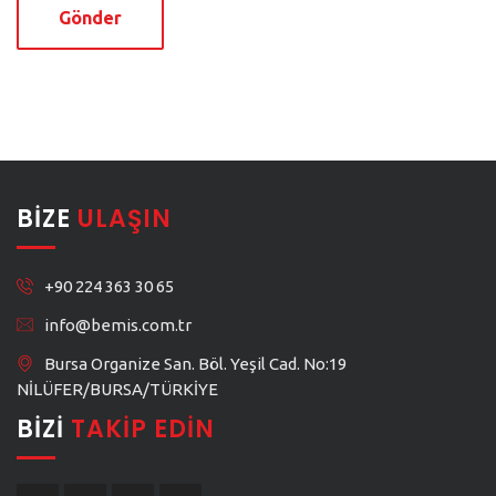
Gönder
BIZE
ULAŞIN
+90 224 363 30 65
info@bemis.com.tr
Bursa Organize San. Böl. Yeşil Cad. No:19
NİLÜFER/BURSA/TÜRKİYE
BIZI
TAKIP EDIN