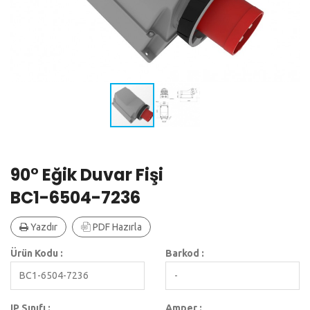
90° Eğik Duvar Fişi
BC1-6504-7236
Yazdır
PDF Hazırla
Ürün Kodu :
Barkod :
BC1-6504-7236
-
IP Sınıfı :
Amper :