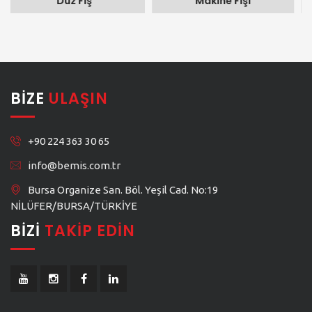
Makine Fişi
Fişi
BIZE
ULAŞIN
+90 224 363 30 65
info@bemis.com.tr
Bursa Organize San. Böl. Yeşil Cad. No:19
NİLÜFER/BURSA/TÜRKİYE
BIZI
TAKIP EDIN