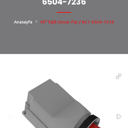
6504-7236
Anasayfa
90° Eğik Duvar Fişi / BC1-6504-7236