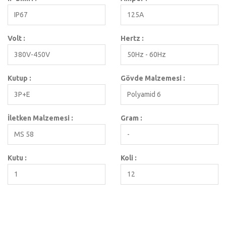
IP67
125A
Volt :
Hertz :
380V-450V
50Hz - 60Hz
Kutup :
Gövde Malzemesi :
3P+E
Polyamid 6
İletken Malzemesi :
Gram :
MS 58
-
Kutu :
Koli :
1
12