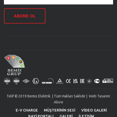
ABONE OL
Telif © 2019 Bemis Elektrik. | Tüm Hakları Saklıdır | Web Tasarım:
Alivre
E-V CHARGE
MÜŞTERININ SESI
VIDEO GALERI
BAYI PORTALI
GALERI
İLETIŞIM