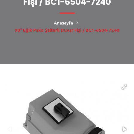
Fişi / BC1-6504-7240
Anasayfa
90° Eğik Pako Şalterli Duvar Fişi / BC1-6504-7240