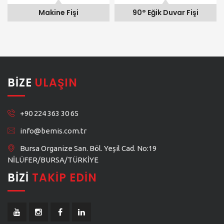
Makine Fişi
90° Eğik Duvar Fişi
BIZE
ULAŞIN
+90 224 363 30 65
info@bemis.com.tr
Bursa Organize San. Böl. Yeşil Cad. No:19
NİLÜFER/BURSA/TÜRKİYE
BIZI
TAKIP EDIN