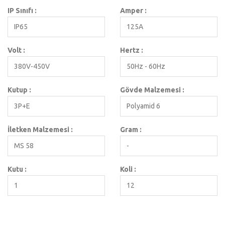
IP Sınıfı :
Amper :
IP65
125A
Volt :
Hertz :
380V-450V
50Hz - 60Hz
Kutup :
Gövde Malzemesi :
3P+E
Polyamid 6
İletken Malzemesi :
Gram :
MS 58
-
Kutu :
Koli :
1
12