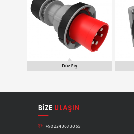
Düz Fiş
BIZE
ULAŞIN
+90 224 363 30 65