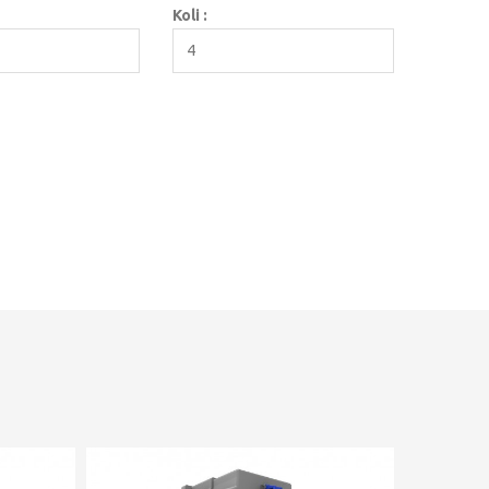
Koli :
4