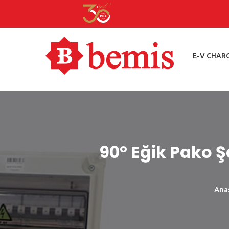
E-V CHAR
90° Eğik Pako Ş
Ana