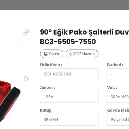
90° Eğik Pako Şalterli Duva
BC3-6505-7550
Yazdır
PDF Hazırla
Ürün Kodu :
Barkod :
BC3-6505-7550
-
Amper :
Volt :
125A
380V-45
Kutup :
Gövde Malz
3P+E+N
Polyamid 