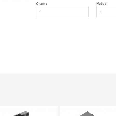
Gram :
Kutu :
-
1