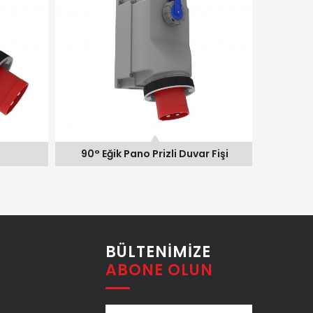
90° Eğik Pano Prizli Duvar Fişi
90° Eği
BÜLTENIMIZE
ABONE OLUN