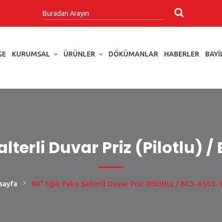
GE
KURUMSAL
ÜRÜNLER
DÖKÜMANLAR
HABERLER
BAYI
alterli Duvar Priz (Pilotlu)
sayfa
90° Eğik Pako Şalterli Duvar Priz (Pilotlu) / BC3-6505