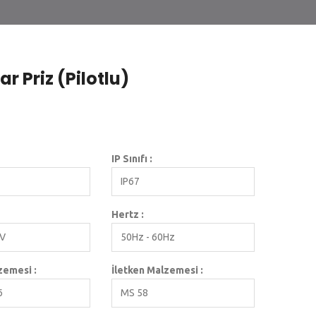
r Priz (Pilotlu)
IP Sınıfı :
IP67
Hertz :
0V
50Hz - 60Hz
emesi :
İletken Malzemesi :
6
MS 58