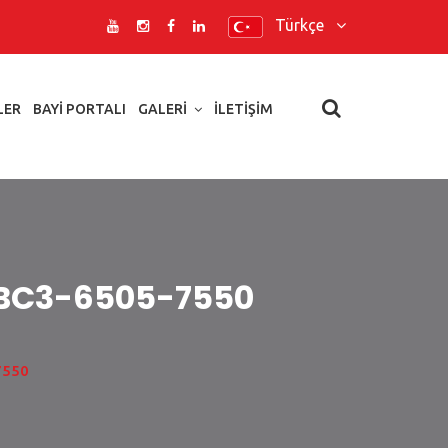
Türkçe
LER
BAYI PORTALI
GALERI
İLETIŞIM
 / BC3-6505-7550
-7550