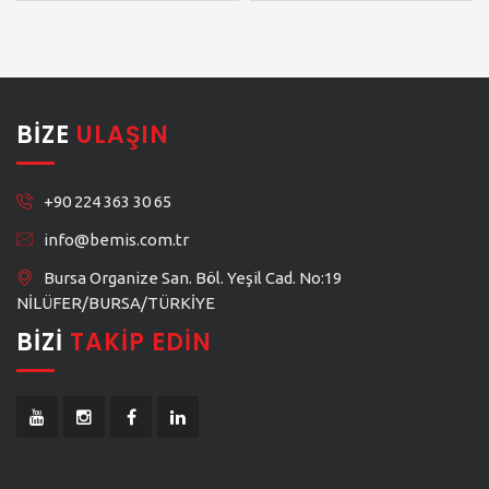
BIZE
ULAŞIN
+90 224 363 30 65
info@bemis.com.tr
Bursa Organize San. Böl. Yeşil Cad. No:19
NİLÜFER/BURSA/TÜRKİYE
BIZI
TAKIP EDIN