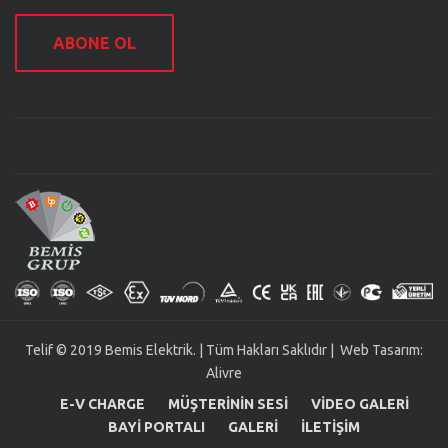
ABONE OL
Telif © 2019 Bemis Elektrik. | Tüm Hakları Saklıdır | Web Tasarım:
Alivre
E-V CHARGE
MÜŞTERININ SESI
VIDEO GALERI
BAYI PORTALI
GALERI
İLETIŞIM