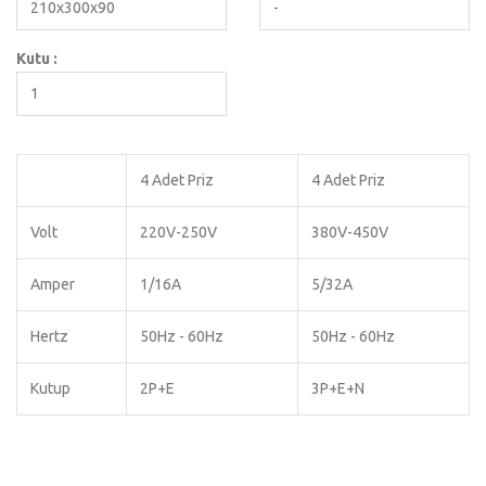
210x300x90
-
Kutu :
1
4 Adet Priz
4 Adet Priz
Volt
220V-250V
380V-450V
Amper
1/16A
5/32A
Hertz
50Hz - 60Hz
50Hz - 60Hz
Kutup
2P+E
3P+E+N