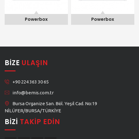
Powerbox
Powerbox
BIZE
ULAŞIN
+90 224 363 30 65
info@bemis.com.tr
Bursa Organize San. Böl. Yeşil Cad. No:19
NİLÜFER/BURSA/TÜRKİYE
BIZI
TAKIP EDIN