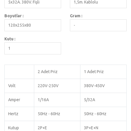
5x32A. 380V. Fişli
1,5m. Kablolu
Boyutlar :
Gram :
120x255x80
-
Kutu :
1
2 Adet Priz
1 Adet Priz
Volt
220V-250V
380V-450V
Amper
1/16A
5/32A
Hertz
50Hz - 60Hz
50Hz - 60Hz
Kutup
2P+E
3P+E+N