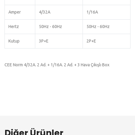
Amper
4/32A
1/16A
Hertz
50Hz - 60Hz
50Hz - 60Hz
Kutup
3P+E
2P+E
CEE Norm 4/32A. 2 Ad. + 1/16A. 2 Ad. + 3 Hava Çıkışlı Box
Diğer Ürünler