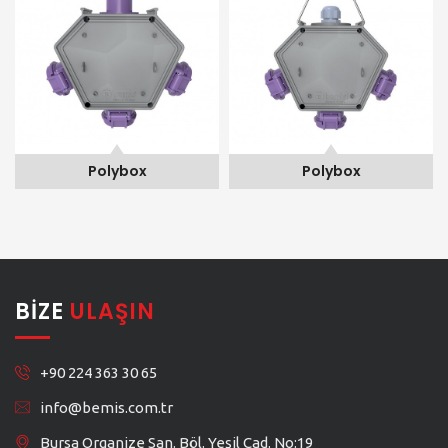
Polybox
Polybox
BIZE
ULAŞIN
+90 224 363 30 65
info@bemis.com.tr
Bursa Organize San. Böl. Yeşil Cad. No:19