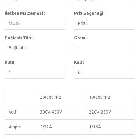
İletken Malzemesi :
Priz Seçeneği :
MS 58
Prizli
Bağlantı Türü :
Gram :
Bağlantılı
-
Kutu :
Koli :
1
6
2 Adet Priz
1 Adet Priz
Volt
380V-450V
220V-250V
Amper
5/32A
1/16A