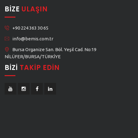
BIZE
ULAŞIN
+90 224 363 30 65
info@bemis.com.tr
Bursa Organize San. Böl. Yeşil Cad. No:19
NİLÜFER/BURSA/TÜRKİYE
BIZI
TAKIP EDIN