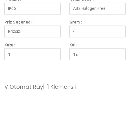
IP66
ABS Halogen Free
Priz Seçeneği :
Gram :
Prizsiz
-
Kutu :
Koli :
1
12
V Otomat Raylı 1 Klemensli