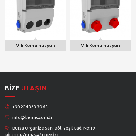
V15 Kombinasyon
V15 Kombinasyon
BIZE
ULAŞIN
+90 224 363 30 65
info@bemis.com.tr
Bursa Organize San. Böl. Yeşil Cad. No:19
NİLÜFER/BURSA/TÜRKİYE