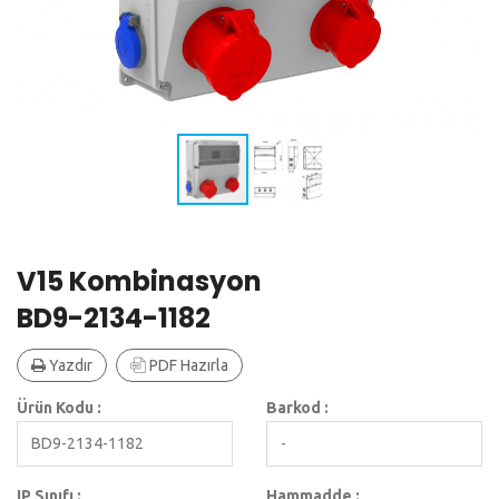
V15 Kombinasyon
BD9-2134-1182
Yazdır
PDF Hazırla
Ürün Kodu :
Barkod :
BD9-2134-1182
-
IP Sınıfı :
Hammadde :