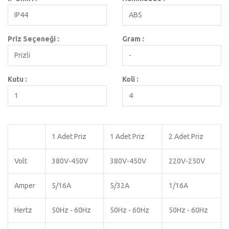
IP44
ABS
Priz Seçeneği :
Gram :
Prizli
-
Kutu :
Koli :
1
4
1 Adet Priz
1 Adet Priz
2 Adet Priz
Volt
380V-450V
380V-450V
220V-250V
Amper
5/16A
5/32A
1/16A
Hertz
50Hz - 60Hz
50Hz - 60Hz
50Hz - 60Hz