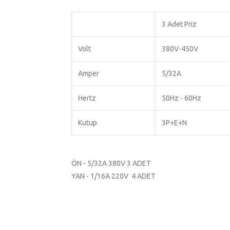
3 Adet Priz
Volt
380V-450V
Amper
5/32A
Hertz
50Hz - 60Hz
Kutup
3P+E+N
ÖN - 5/32A 380V 3 ADET
YAN - 1/16A 220V 4 ADET