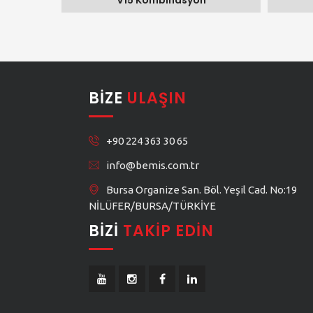
V15 Kombinasyon
BIZE
ULAŞIN
+90 224 363 30 65
info@bemis.com.tr
Bursa Organize San. Böl. Yeşil Cad. No:19
NİLÜFER/BURSA/TÜRKİYE
BIZI
TAKIP EDIN