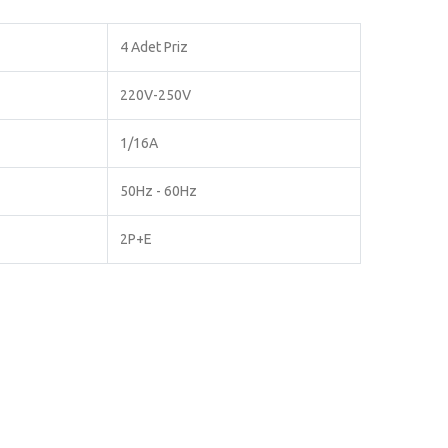
4 Adet Priz
220V-250V
1/16A
50Hz - 60Hz
2P+E