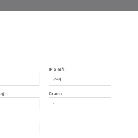
IP Sınıfı :
IP44
ği :
Gram :
-