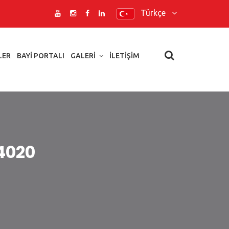
Türkçe
LER
BAYI PORTALI
GALERI
İLETIŞIM
4020