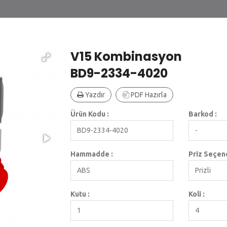
V15 Kombinasyon
BD9-2334-4020
Yazdır
PDF Hazırla
Ürün Kodu :
Barkod :
BD9-2334-4020
-
Hammadde :
Priz Seçene
ABS
Prizli
Kutu :
Koli :
1
4