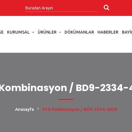
GE
KURUMSAL
ÜRÜNLER
DÖKÜMANLAR
HABERLER
BAYI
 Kombinasyon / BD9-2334-
Anasayfa
V15 Kombinasyon / BD9-2334-4020