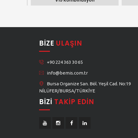
V15 Kombinasyon
BIZE
ULAŞIN
+90 224 363 30 65
info@bemis.com.tr
Bursa Organize San. Böl. Yeşil Cad. No:19
NİLÜFER/BURSA/TÜRKİYE
BIZI
TAKIP EDIN