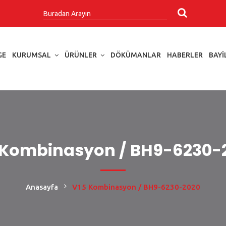
GE
KURUMSAL
ÜRÜNLER
DÖKÜMANLAR
HABERLER
BAYI
 Kombinasyon / BH9-6230-
Anasayfa
V15 Kombinasyon / BH9-6230-2020