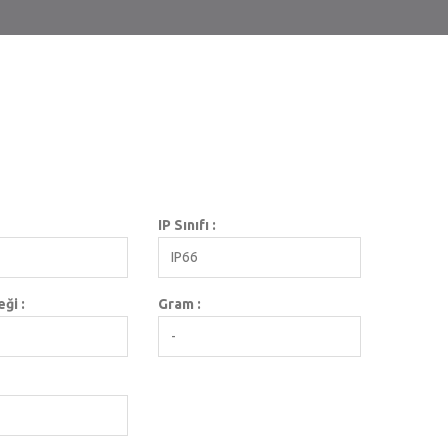
IP Sınıfı :
IP66
ği :
Gram :
-