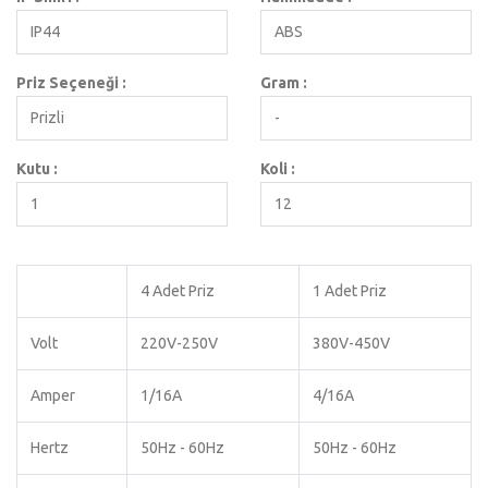
IP44
ABS
Priz Seçeneği :
Gram :
Prizli
-
Kutu :
Koli :
1
12
4 Adet Priz
1 Adet Priz
Volt
220V-250V
380V-450V
Amper
1/16A
4/16A
Hertz
50Hz - 60Hz
50Hz - 60Hz