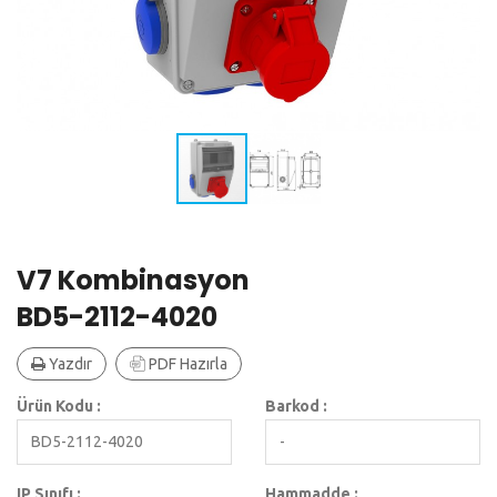
V7 Kombinasyon
BD5-2112-4020
Yazdır
PDF Hazırla
Ürün Kodu :
Barkod :
BD5-2112-4020
-
IP Sınıfı :
Hammadde :