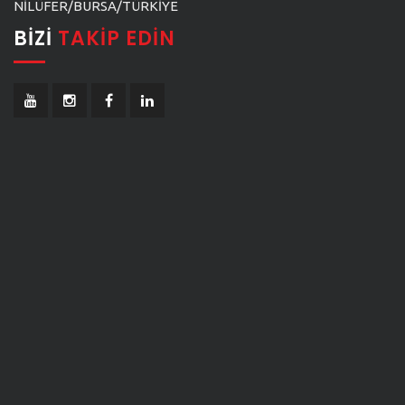
NİLÜFER/BURSA/TÜRKİYE
BIZI
TAKIP EDIN