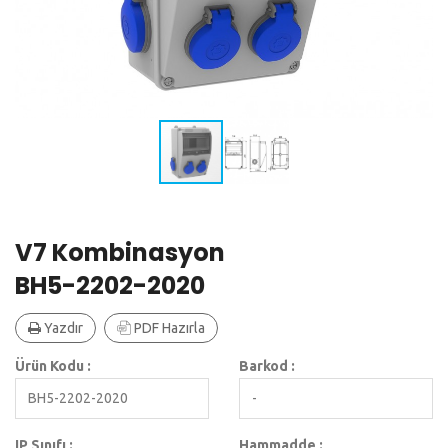
V7 Kombinasyon
BH5-2202-2020
Yazdır
PDF Hazırla
Ürün Kodu :
Barkod :
BH5-2202-2020
-
IP Sınıfı :
Hammadde :