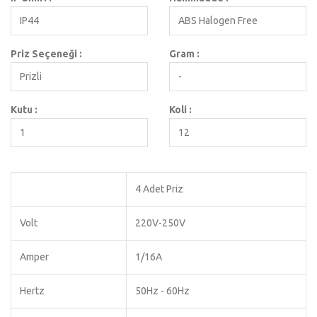
IP44
ABS Halogen Free
Priz Seçeneği :
Gram :
Prizli
-
Kutu :
Koli :
1
12
4 Adet Priz
Volt
220V-250V
Amper
1/16A
Hertz
50Hz - 60Hz