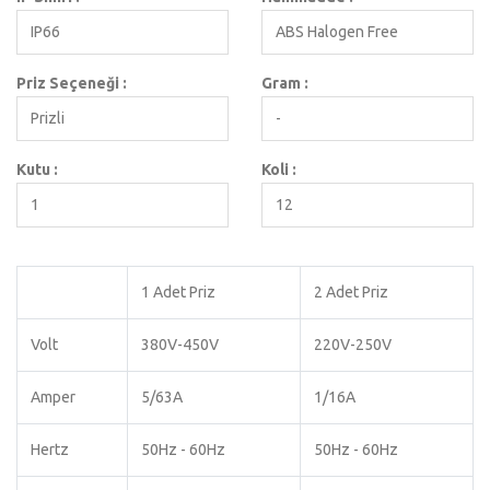
IP66
ABS Halogen Free
Priz Seçeneği :
Gram :
Prizli
-
Kutu :
Koli :
1
12
1 Adet Priz
2 Adet Priz
Volt
380V-450V
220V-250V
Amper
5/63A
1/16A
Hertz
50Hz - 60Hz
50Hz - 60Hz