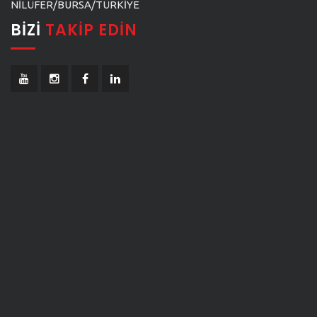
NİLÜFER/BURSA/TÜRKİYE
BIZI
TAKIP EDIN