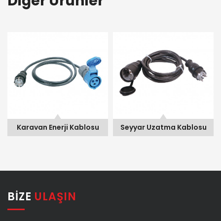
Diğer Ürünler
Seyyar Uzatma Kablosu
Karavan Enerji Kablosu
Seyyar Uzatma Kablosu
BIZE
ULAŞIN