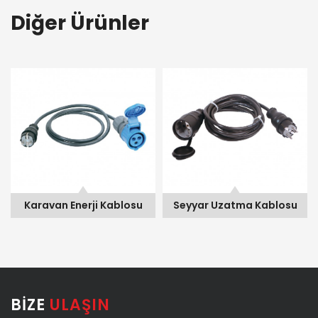
Diğer Ürünler
Seyyar Uzatma Kablosu
Seyyar Uzatma Kablosu
blosu
Seyyar Uzatma Kablosu
Seyyar Uzatma Kabl
BIZE
ULAŞIN