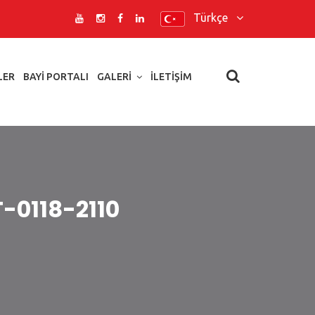
Türkçe
LER
BAYI PORTALI
GALERI
İLETIŞIM
T-0118-2110