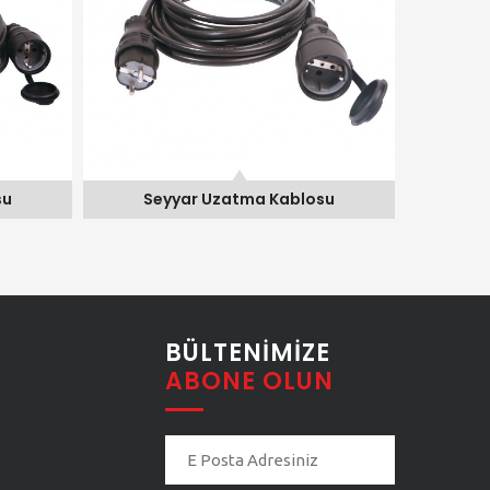
su
Seyyar Uzatma Kablosu
Seyyar
BÜLTENIMIZE
ABONE OLUN