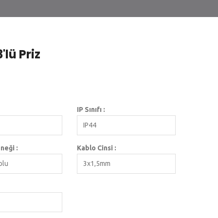
lü Priz
IP Sınıfı :
IP44
neği :
Kablo Cinsi :
olu
3x1,5mm