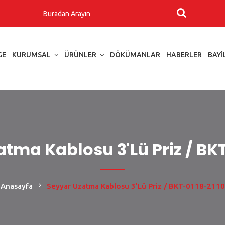
GE
KURUMSAL
ÜRÜNLER
DÖKÜMANLAR
HABERLER
BAYI
tma Kablosu 3'lü Priz / BK
Anasayfa
Seyyar Uzatma Kablosu 3'lü Priz / BKT-0118-2110