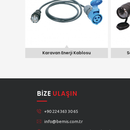
osu
Karavan Enerji Kablosu
S
BIZE
ULAŞIN
+90 224 363 30 65
info@bemis.com.tr