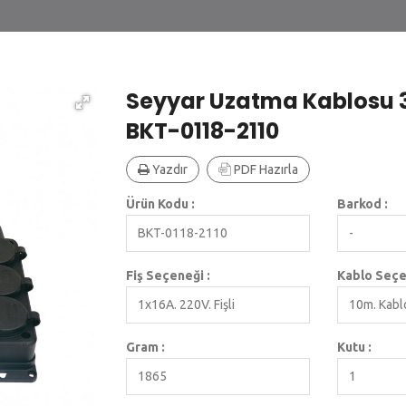
Seyyar Uzatma Kablosu 3'
BKT-0118-2110
Yazdır
PDF Hazırla
Ürün Kodu :
Barkod :
BKT-0118-2110
-
Fiş Seçeneği :
Kablo Seçe
1x16A. 220V. Fişli
10m. Kabl
Gram :
Kutu :
1865
1