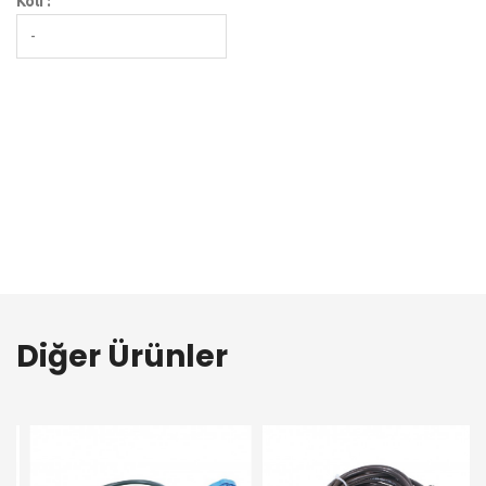
Koli :
-
Diğer Ürünler
Seyyar Uzatma Kablosu