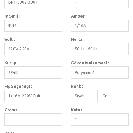
BKT-0002-3001
-
IP Sınıfı :
Amper :
IP44
1/16A
Volt :
Hertz :
220V-250V
50Hz - 60Hz
Kutup :
Gövde Malzemesi :
2P+E
Polyamid 6
Fiş Seçeneği :
Renk :
1x16A. 220V. Fişli
Siyah
Gri
Gram :
Kutu :
-
1