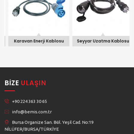
Karavan Enerji Kablosu
Seyyar Uzatma Kablosu
BIZE
ULAŞIN
+90 224 363 30 65
info@bemis.com.tr
Bursa Organize San. Böl. Yeşil Cad. No:19
NİLÜFER/BURSA/TÜRKİYE