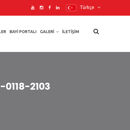
Türkçe
LER
BAYI PORTALI
GALERI
İLETIŞIM
T-0118-2103