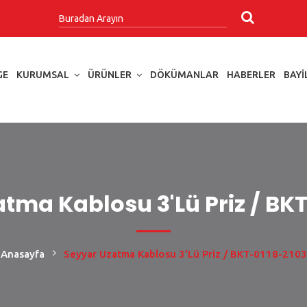
GE
KURUMSAL
ÜRÜNLER
DÖKÜMANLAR
HABERLER
BAYI
tma Kablosu 3'lü Priz / BK
Anasayfa
Seyyar Uzatma Kablosu 3'lü Priz / BKT-0118-2103