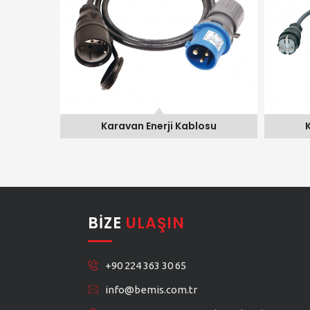
Kablosu
Karavan Enerji Kablosu
BIZE
ULAŞIN
+90 224 363 30 65
info@bemis.com.tr