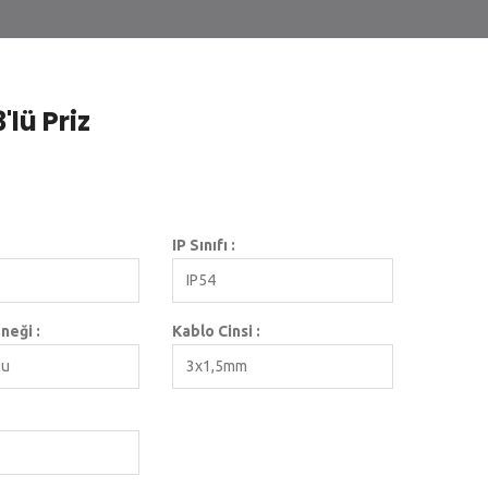
lü Priz
IP Sınıfı :
IP54
neği :
Kablo Cinsi :
lu
3x1,5mm