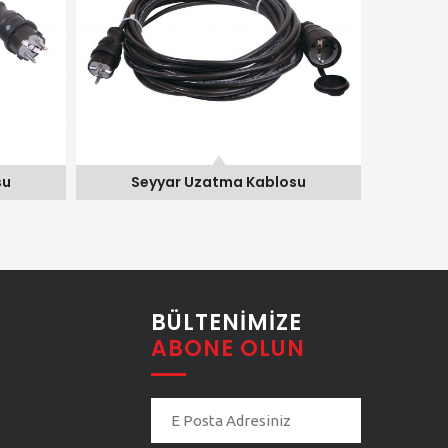
blosu
Seyyar Uzatma Kablosu
Sey
BÜLTENIMIZE
ABONE OLUN