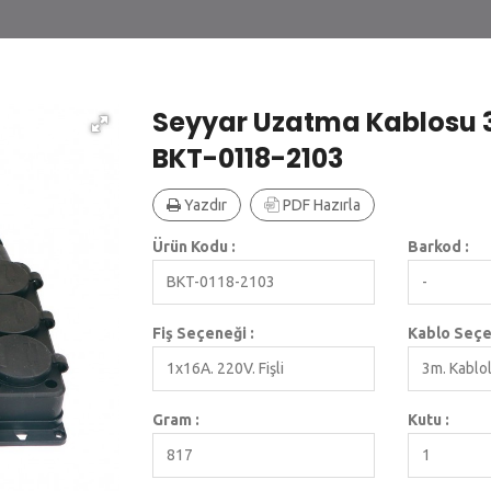
Seyyar Uzatma Kablosu 3'
BKT-0118-2103
Yazdır
PDF Hazırla
Ürün Kodu :
Barkod :
BKT-0118-2103
-
Fiş Seçeneği :
Kablo Seçe
1x16A. 220V. Fişli
3m. Kablo
Gram :
Kutu :
817
1