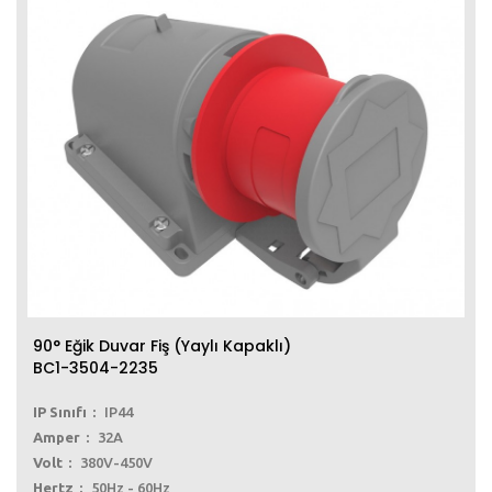
90° Eğik Duvar Fiş (Yaylı Kapaklı)
BC1-3504-2235
IP Sınıfı
IP44
Amper
32A
Volt
380V-450V
Hertz
50Hz - 60Hz