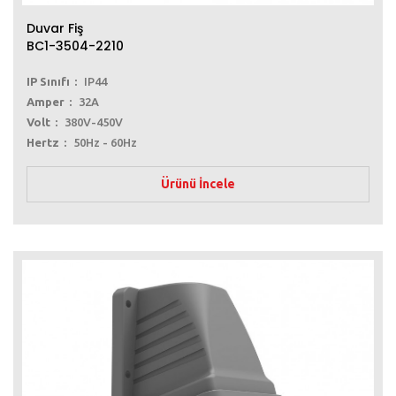
Duvar Fiş
BC1-3504-2210
IP Sınıfı
IP44
Amper
32A
Volt
380V-450V
Hertz
50Hz - 60Hz
Ürünü İncele