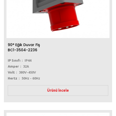
90° Eğik Duvar Fiş
BC1-3504-2236
IP Sınıfı
IP44
Amper
32A
Volt
380V-450V
Hertz
50Hz - 60Hz
Ürünü İncele