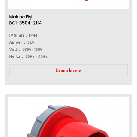
Makine Fişi
BC1-3504-2114
IP Sınıfı
IP44
Amper
32A
Volt
380V-450V
Hertz
50Hz - 60Hz
Ürünü İncele