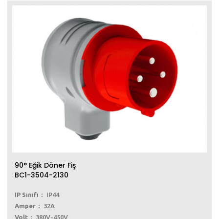
90° Eğik Döner Fiş
BC1-3504-2130
IP Sınıfı
IP44
Amper
32A
Volt
380V-450V