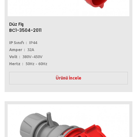
Düz Fiş
BC1-3504-2011
IP Sınıfı
IP44
Amper
32A
Volt
380V-450V
Hertz
50Hz - 60Hz
Ürünü İncele