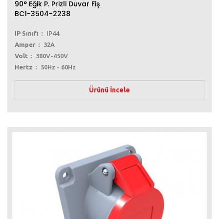
90° Eğik P. Prizli Duvar Fiş
BC1-3504-2238
IP Sınıfı
IP44
Amper
32A
Volt
380V-450V
Hertz
50Hz - 60Hz
Ürünü İncele