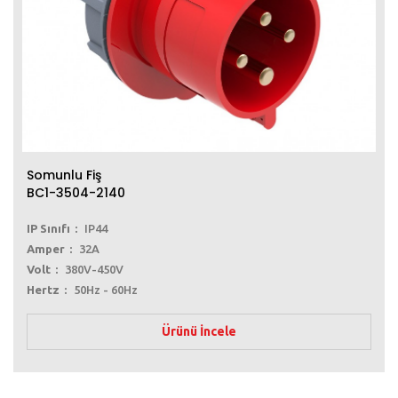
Somunlu Fiş
BC1-3504-2140
IP Sınıfı
IP44
Amper
32A
Volt
380V-450V
Hertz
50Hz - 60Hz
Ürünü İncele