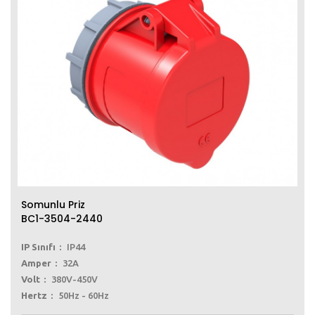
Somunlu Priz
BC1-3504-2440
IP Sınıfı
IP44
Amper
32A
Volt
380V-450V
Hertz
50Hz - 60Hz