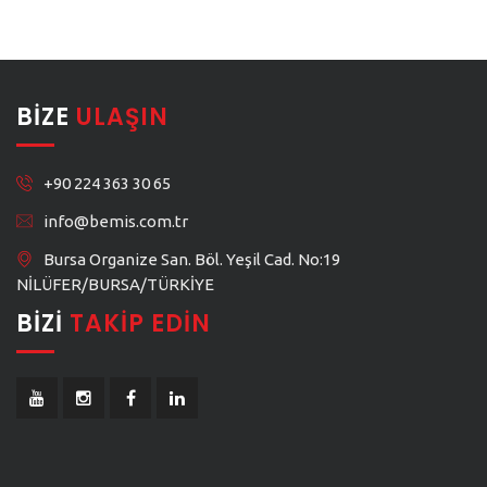
BIZE
ULAŞIN
+90 224 363 30 65
info@bemis.com.tr
Bursa Organize San. Böl. Yeşil Cad. No:19
NİLÜFER/BURSA/TÜRKİYE
BIZI
TAKIP EDIN