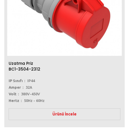
Uzatma Priz
BC1-3504-2312
IP Sınıfı
IP44
Amper
32A
Volt
380V-450V
Hertz
50Hz - 60Hz
Ürünü İncele