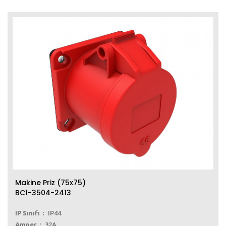
Makine Priz (75x75)
BC1-3504-2413
IP Sınıfı
IP44
Amper
32A