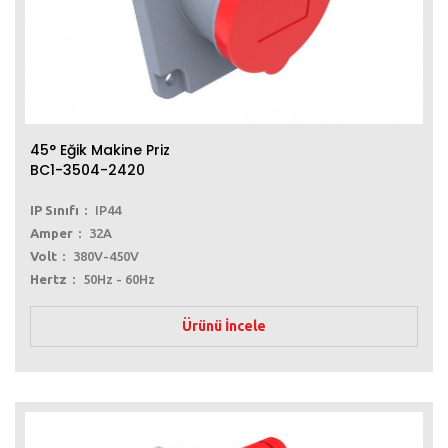
45° Eğik Makine Priz
BC1-3504-2420
IP Sınıfı
IP44
Amper
32A
Volt
380V-450V
Hertz
50Hz - 60Hz
Ürünü İncele