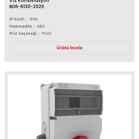
V12 Kombinasyon
BD6-6130-2020
IP Sınıfı
IP66
Hammadde
ABS
Priz Seçeneği
Prizli
Ürünü İncele