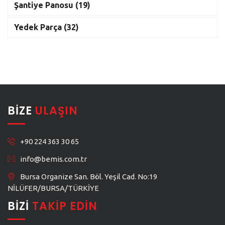
Şantiye Panosu (19)
Yedek Parça (32)
BIZE
ULAŞIN
+90 224 363 30 65
info@bemis.com.tr
Bursa Organize San. Böl. Yeşil Cad. No:19
NİLÜFER/BURSA/TÜRKİYE
BIZI
TAKIP EDIN