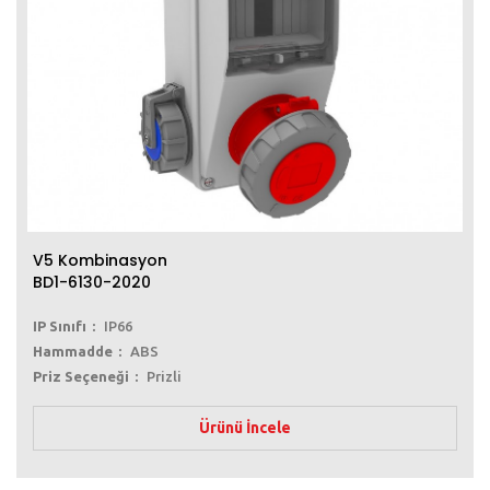
V5 Kombinasyon
BD1-6130-2020
IP Sınıfı
IP66
Hammadde
ABS
Priz Seçeneği
Prizli
Ürünü İncele