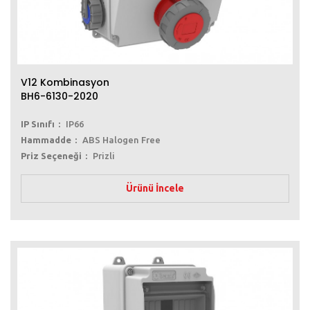
V12 Kombinasyon
BH6-6130-2020
IP Sınıfı
IP66
Hammadde
ABS Halogen Free
Priz Seçeneği
Prizli
Ürünü İncele