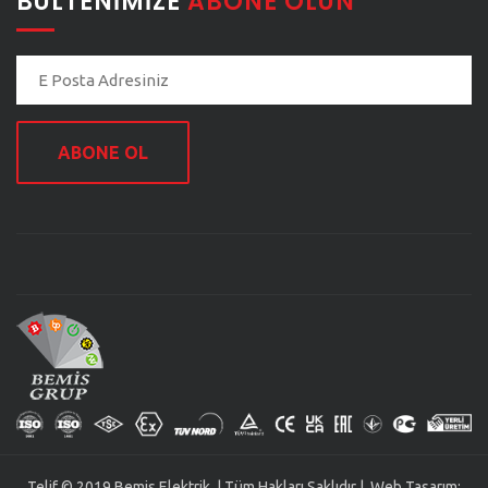
BÜLTENIMIZE
ABONE OLUN
ABONE OL
Telif © 2019 Bemis Elektrik. | Tüm Hakları Saklıdır | Web Tasarım: