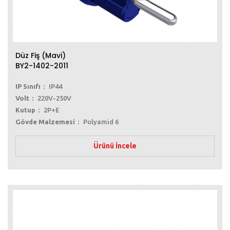
Düz Fiş (Mavi)
BY2-1402-2011
IP Sınıfı
IP44
Volt
220V-250V
Kutup
2P+E
Gövde Malzemesi
Polyamid 6
Ürünü İncele