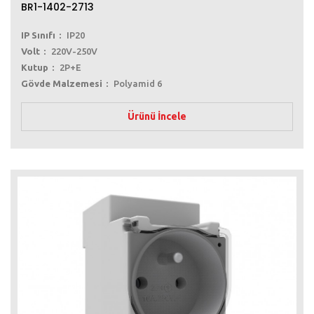
BR1-1402-2713
IP Sınıfı
IP20
Volt
220V-250V
Kutup
2P+E
Gövde Malzemesi
Polyamid 6
Ürünü İncele