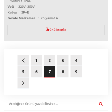
IP Sınıfı
IP44
Volt
220V-250V
Kutup
2P+E
Gövde Malzemesi
Polyamid 6
Ürünü İncele
1
2
3
4
5
6
7
8
9