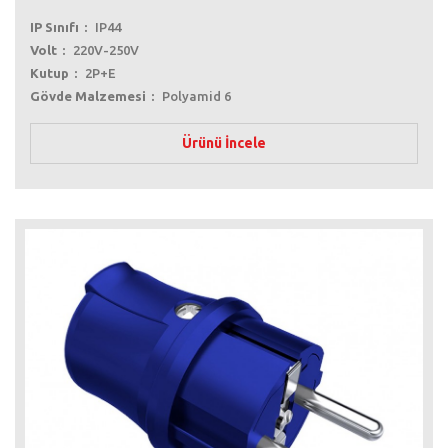
IP Sınıfı
IP44
Volt
220V-250V
Kutup
2P+E
Gövde Malzemesi
Polyamid 6
Ürünü İncele