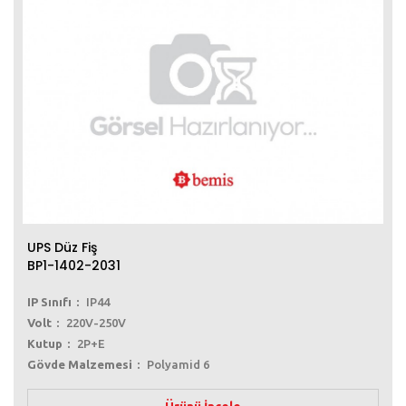
UPS Düz Fiş
BP1-1402-2031
IP Sınıfı
IP44
Volt
220V-250V
Kutup
2P+E
Gövde Malzemesi
Polyamid 6