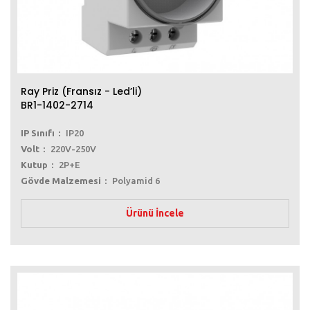
Ray Priz (Fransız - Led’li)
BR1-1402-2714
IP Sınıfı
IP20
Volt
220V-250V
Kutup
2P+E
Gövde Malzemesi
Polyamid 6
Ürünü İncele