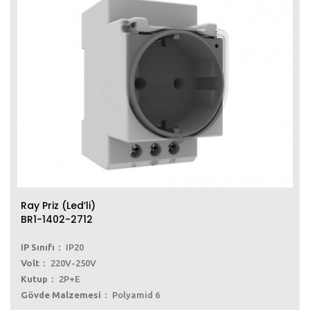
Ray Priz (Led’li)
BR1-1402-2712
IP Sınıfı
IP20
Volt
220V-250V
Kutup
2P+E
Gövde Malzemesi
Polyamid 6