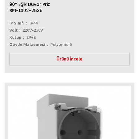
90° Eğik Duvar Priz
BP1-1402-2535
IP Sınıfı
IP44
Volt
220V-250V
Kutup
2P+E
Gövde Malzemesi
Polyamid 6
Ürünü İncele