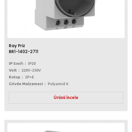
Ray Priz
BR1-1402-2711
IP Sınıfı
IP20
Volt
220V-250V
Kutup
2P+E
Gövde Malzemesi
Polyamid 6
Ürünü İncele