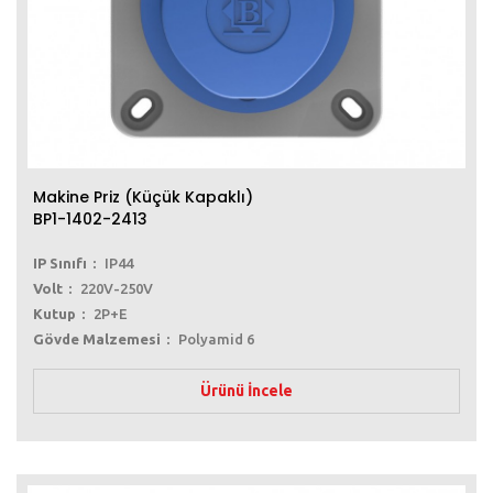
Makine Priz (Küçük Kapaklı)
BP1-1402-2413
IP Sınıfı
IP44
Volt
220V-250V
Kutup
2P+E
Gövde Malzemesi
Polyamid 6
Ürünü İncele