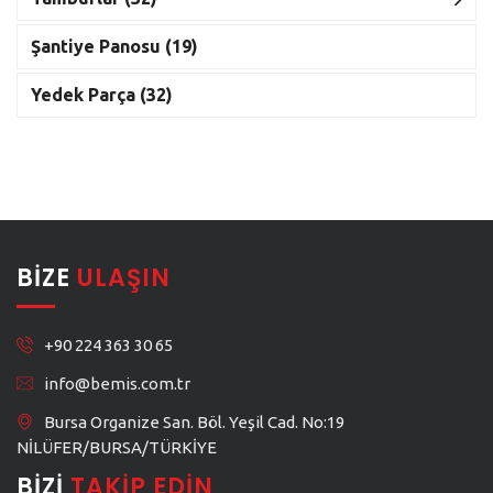
Şantiye Panosu (19)
Yedek Parça (32)
BIZE
ULAŞIN
+90 224 363 30 65
info@bemis.com.tr
Bursa Organize San. Böl. Yeşil Cad. No:19
NİLÜFER/BURSA/TÜRKİYE
BIZI
TAKIP EDIN