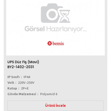
UPS Düz Fiş (Mavi)
BY2-1402-2031
IP Sınıfı
IP44
Volt
220V-250V
Kutup
2P+E
Gövde Malzemesi
Polyamid 6
Ürünü İncele