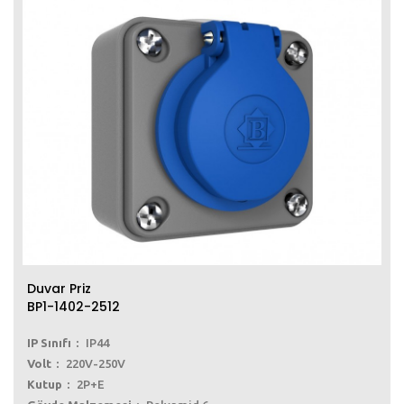
Duvar Priz
BP1-1402-2512
IP Sınıfı
IP44
Volt
220V-250V
Kutup
2P+E